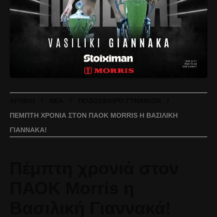
ΑΡΧΙΚΉ
ΝΈΑ
ΠΟΔΌΣΦΑΙΡΟ ΓΥΝΑΙΚΏΝ
ΠΈΜΠΤΗ ΧΡΟΝΙΆ ΣΤΟΝ ΠΑΟΚ MORRIS Η ΒΑΣΙΛΙΚΉ
ΓΙΑΝΝΑΚΆ!
Πέμπτη χρονιά στον
ΠΑΟΚ Morris η
Βασιλική Γιαννακά!