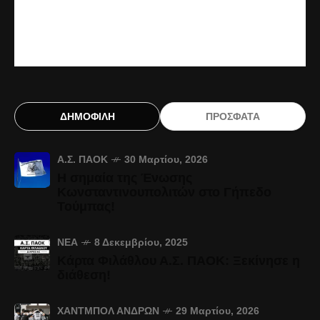
ΔΗΜΟΦΙΛΗ
ΠΡΟΣΦΑΤΑ
Α.Σ. ΠΑΟΚ
30 Μαρτίου, 2026
Η σημαία της Ένωσης
Κωνσταντινουπολιτών στο Γήπεδο
Τούμπας!
ΝΈΑ
8 Δεκεμβρίου, 2025
Κάρτα Φιλάθλου Α.Σ. ΠΑΟΚ: Ξεκίνησε η
διάθεση!
ΧΆΝΤΜΠΟΛ ΑΝΔΡΏΝ
29 Μαρτίου, 2026