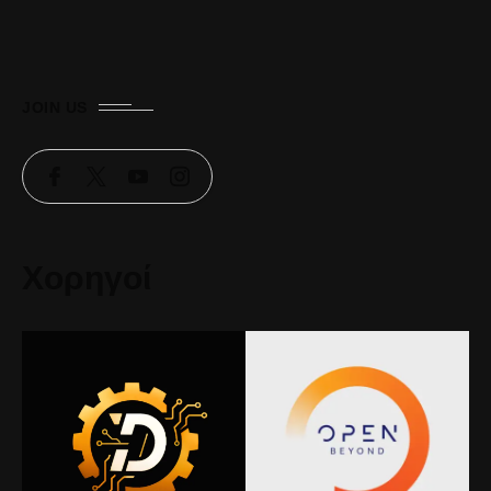
JOIN US
Χορηγοί