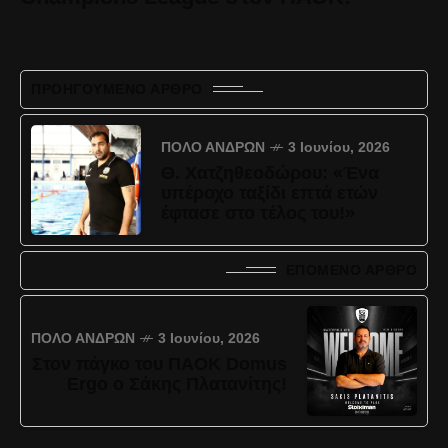
ΠΡΟΗΓΟΎΜΕΝΟ ΆΡΘΡΟ
ΠΌΛΟ ΑΝΔΡΏΝ
3 Ιουνίου, 2026
Θ. Χατζηθεοδώρου: «Ένα
υπέροχο ταξίδι επτά ετών
έφτασε στο τέλος του!»
ΕΠΌΜΕΝΟ ΆΡΘΡΟ
ΠΌΛΟ ΑΝΔΡΏΝ
3 Ιουνίου, 2026
Στον πάγκο του ΠΑΟΚ Domus
Ergo ο Σάκης Πλατανίτης!