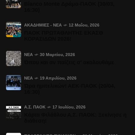
Bianco Monte Δράμα-ΠΑΟΚ (30/03,
16:30)
ΑΚΑΔΗΜΊΕΣ - ΝΈΑ
12 Μαΐου, 2026
ΠΑΟΚ ΠΡΩΤΑΘΛΗΤΗΣ ΕΚΑΣΘ
ΚΟΡΑΣΙΔΩΝ 2026!
ΝΈΑ
30 Μαρτίου, 2026
Όπου και αν παίζεις σ' ακολουθάμε
ΝΈΑ
19 Απριλίου, 2026
Ώρα ημιτελικών! ΑΕΚ-ΠΑΟΚ (20/04,
16:30)
Α.Σ. ΠΑΟΚ
17 Ιουλίου, 2026
Κάρτα Φιλάθλου Α.Σ. ΠΑΟΚ: Ξεκίνησε η
διάθεση!