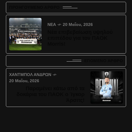
ΠΡΟΗΓΟΎΜΕΝΟ ΆΡΘΡΟ
ΝΈΑ
20 Μαΐου, 2026
Νέα επιβεβαίωση υψηλού
επιπέδου για τον ΠΑΟΚ
Morris!
ΕΠΌΜΕΝΟ ΆΡΘΡΟ
ΧΆΝΤΜΠΟΛ ΑΝΔΡΏΝ
20 Μαΐου, 2026
Παραμένει κάτω από τα
δοκάρια του ΠΑΟΚ ο Ίγκορ
Άρσιτς!