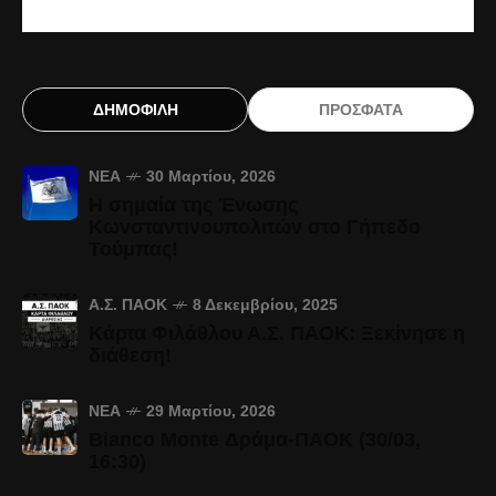
ΔΗΜΟΦΙΛΗ
ΠΡΟΣΦΑΤΑ
ΝΈΑ
30 Μαρτίου, 2026
Η σημαία της Ένωσης
Κωνσταντινουπολιτών στο Γήπεδο
Τούμπας!
Α.Σ. ΠΑΟΚ
8 Δεκεμβρίου, 2025
Κάρτα Φιλάθλου Α.Σ. ΠΑΟΚ: Ξεκίνησε η
διάθεση!
ΝΈΑ
29 Μαρτίου, 2026
Bianco Monte Δράμα-ΠΑΟΚ (30/03,
16:30)