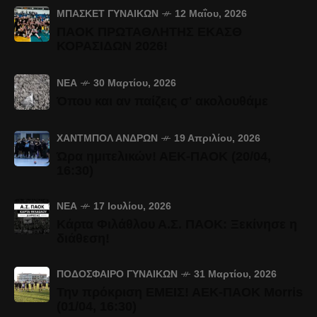
ΜΠΆΣΚΕΤ ΓΥΝΑΙΚΏΝ
12 Μαΐου, 2026
ΠΑΟΚ ΠΡΩΤΑΘΛΗΤΗΣ ΕΚΑΣΘ
ΚΟΡΑΣΙΔΩΝ 2026!
ΝΈΑ
30 Μαρτίου, 2026
Όπου και αν παίζεις σ' ακολουθάμε
ΧΆΝΤΜΠΟΛ ΑΝΔΡΏΝ
19 Απριλίου, 2026
Ώρα ημιτελικών! ΑΕΚ-ΠΑΟΚ (20/04,
16:30)
ΝΈΑ
17 Ιουλίου, 2026
Κάρτα Φιλάθλου Α.Σ. ΠΑΟΚ: Ξεκίνησε η
διάθεση!
ΠΟΔΌΣΦΑΙΡΟ ΓΥΝΑΙΚΏΝ
31 Μαρτίου, 2026
Την πρόκριση ΕΜΕΙΣ! ΑΕΚ-ΠΑΟΚ Morris
(01/04, 16:30)