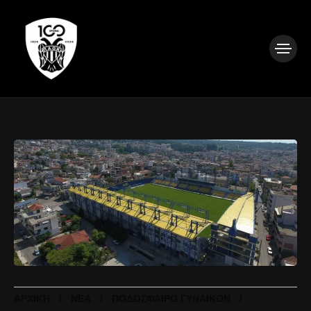
ΑΡΧΙΚΉ
ΝΈΑ
ΠΟΔΌΣΦΑΙΡΟ ΓΥΝΑΙΚΏΝ