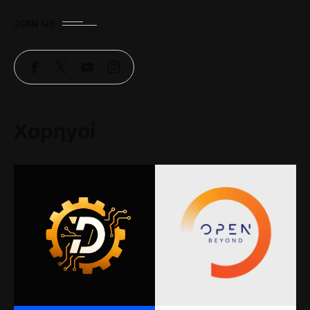
JOIN US
Χορηγοί