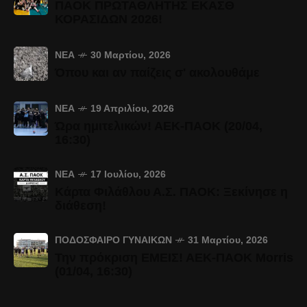
ΠΑΟΚ ΠΡΩΤΑΘΛΗΤΗΣ ΕΚΑΣΘ
ΚΟΡΑΣΙΔΩΝ 2026!
ΝΈΑ
30 Μαρτίου, 2026
Όπου και αν παίζεις σ' ακολουθάμε
ΝΈΑ
19 Απριλίου, 2026
Ώρα ημιτελικών! ΑΕΚ-ΠΑΟΚ (20/04,
16:30)
ΝΈΑ
17 Ιουλίου, 2026
Κάρτα Φιλάθλου Α.Σ. ΠΑΟΚ: Ξεκίνησε η
διάθεση!
ΠΟΔΌΣΦΑΙΡΟ ΓΥΝΑΙΚΏΝ
31 Μαρτίου, 2026
Την πρόκριση ΕΜΕΙΣ! ΑΕΚ-ΠΑΟΚ Morris
(01/04, 16:30)