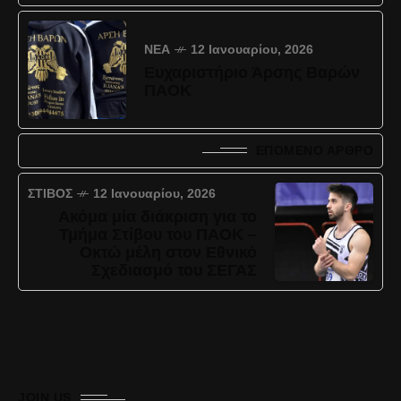
ΝΈΑ
12 Ιανουαρίου, 2026
Ευχαριστήριο Άρσης Βαρών
ΠΑΟΚ
ΕΠΌΜΕΝΟ ΆΡΘΡΟ
ΣΤΊΒΟΣ
12 Ιανουαρίου, 2026
Ακόμα μία διάκριση για το
Τμήμα Στίβου του ΠΑΟΚ –
Οκτώ μέλη στον Εθνικό
Σχεδιασμό του ΣΕΓΑΣ
JOIN US