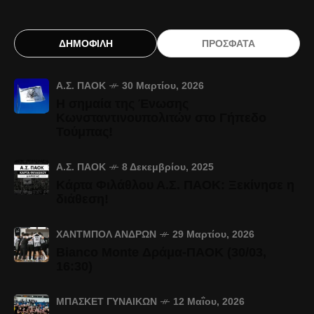
ΔΗΜΟΦΙΛΗ
ΠΡΟΣΦΑΤΑ
Α.Σ. ΠΑΟΚ
30 Μαρτίου, 2026
Η σημαία της Ένωσης
Κωνσταντινουπολιτών στο Γήπεδο
Τούμπας!
Α.Σ. ΠΑΟΚ
8 Δεκεμβρίου, 2025
Κάρτα Φιλάθλου Α.Σ. ΠΑΟΚ: Ξεκίνησε η
διάθεση!
ΧΆΝΤΜΠΟΛ ΑΝΔΡΏΝ
29 Μαρτίου, 2026
Bianco Monte Δράμα-ΠΑΟΚ (30/03,
16:30)
ΜΠΆΣΚΕΤ ΓΥΝΑΙΚΏΝ
12 Μαΐου, 2026