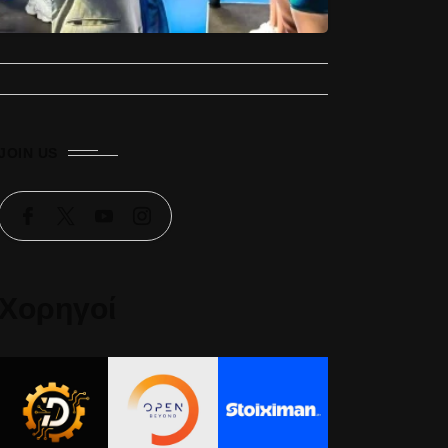
JOIN US
Χορηγοί