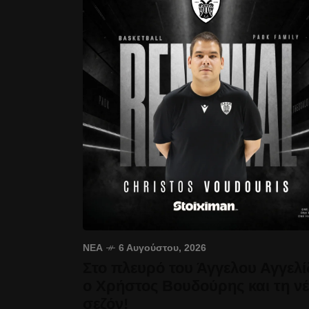
ΝΈΑ
6 Αυγούστου, 2026
Στο πλευρό του Άγγελου Αγγελί
ο Χρήστος Βουδούρης και τη ν
σεζόν!