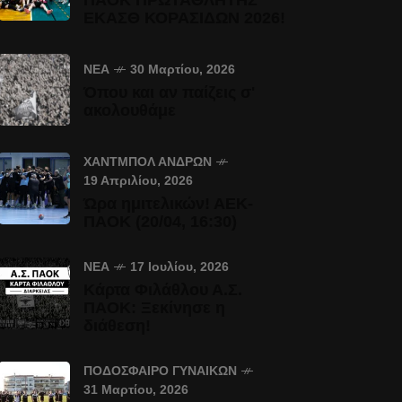
ΠΑΟΚ ΠΡΩΤΑΘΛΗΤΗΣ
ΕΚΑΣΘ ΚΟΡΑΣΙΔΩΝ 2026!
ΝΈΑ
30 Μαρτίου, 2026
Όπου και αν παίζεις σ'
ακολουθάμε
ΧΆΝΤΜΠΟΛ ΑΝΔΡΏΝ
19 Απριλίου, 2026
Ώρα ημιτελικών! ΑΕΚ-
ΠΑΟΚ (20/04, 16:30)
ΝΈΑ
17 Ιουλίου, 2026
Κάρτα Φιλάθλου Α.Σ.
ΠΑΟΚ: Ξεκίνησε η
διάθεση!
ΠΟΔΌΣΦΑΙΡΟ ΓΥΝΑΙΚΏΝ
31 Μαρτίου, 2026