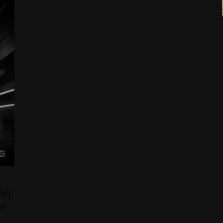
δη
έα