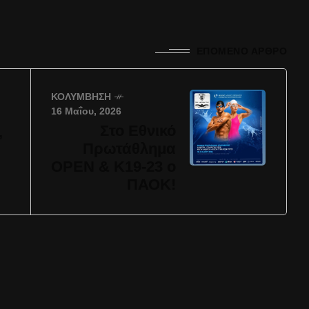
ΕΠΌΜΕΝΟ ΆΡΘΡΟ
ΚΟΛΎΜΒΗΣΗ
16 Μαΐου, 2026
Στο Εθνικό
,
Πρωτάθλημα
OPEN & Κ19-23 ο
ΠΑΟΚ!