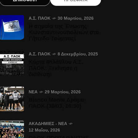
Α.Σ. ΠΑΟΚ
30 Μαρτίου, 2026
Η σημαία της Ένωσης
Κωνσταντινουπολιτών στο
Γήπεδο Τούμπας!
Α.Σ. ΠΑΟΚ
8 Δεκεμβρίου, 2025
Κάρτα Φιλάθλου Α.Σ.
ΠΑΟΚ: Ξεκίνησε η
διάθεση!
ΝΈΑ
29 Μαρτίου, 2026
Bianco Monte Δράμα-
ΠΑΟΚ (30/03, 16:30)
ΑΚΑΔΗΜΊΕΣ - ΝΈΑ
12 Μαΐου, 2026