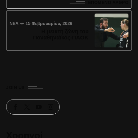
ΕΠΌΜΕΝΟ ΆΡΘΡΟ
ΝΈΑ
15 Φεβρουαρίου, 2026
Η μεικτή ζώνη του
Παναθηναϊκός-ΠΑΟΚ
JOIN US
Χορηγοί