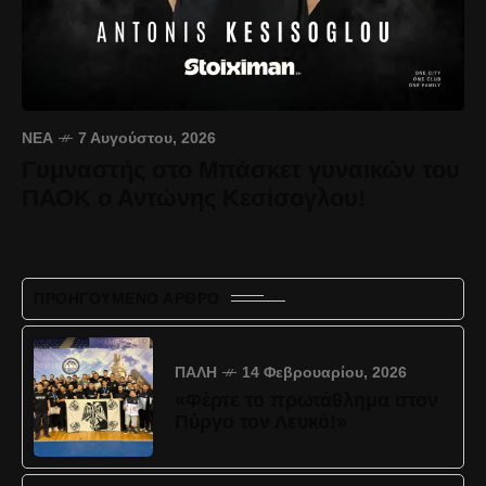
ΝΈΑ
7 Αυγούστου, 2026
Γυμναστής στο Μπάσκετ γυναικών του
ΠΑΟΚ ο Αντώνης Κεσίσογλου!
ΠΡΟΗΓΟΎΜΕΝΟ ΆΡΘΡΟ
ΠΆΛΗ
14 Φεβρουαρίου, 2026
«Φέρτε το πρωτάθλημα στον
Πύργο τον Λευκό!»