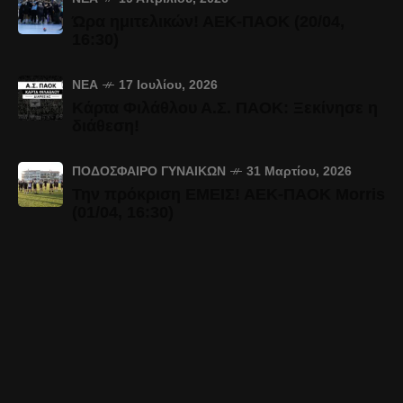
Ώρα ημιτελικών! ΑΕΚ-ΠΑΟΚ (20/04,
16:30)
ΝΈΑ
17 Ιουλίου, 2026
Κάρτα Φιλάθλου Α.Σ. ΠΑΟΚ: Ξεκίνησε η
διάθεση!
ΠΟΔΌΣΦΑΙΡΟ ΓΥΝΑΙΚΏΝ
31 Μαρτίου, 2026
Την πρόκριση ΕΜΕΙΣ! ΑΕΚ-ΠΑΟΚ Morris
(01/04, 16:30)