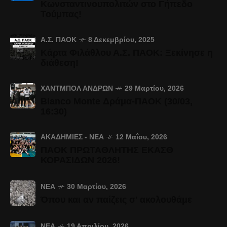
Κωνσταντινουπολιτών στο Γήπεδο
Τούμπας!
Α.Σ. ΠΑΟΚ
8 Δεκεμβρίου, 2025
Κάρτα Φιλάθλου Α.Σ. ΠΑΟΚ: Ξεκίνησε η
διάθεση!
ΧΆΝΤΜΠΟΛ ΑΝΔΡΏΝ
29 Μαρτίου, 2026
Bianco Monte Δράμα-ΠΑΟΚ (30/03,
16:30)
ΑΚΑΔΗΜΊΕΣ - ΝΈΑ
12 Μαΐου, 2026
ΠΑΟΚ ΠΡΩΤΑΘΛΗΤΗΣ ΕΚΑΣΘ
ΚΟΡΑΣΙΔΩΝ 2026!
ΝΈΑ
30 Μαρτίου, 2026
Όπου και αν παίζεις σ' ακολουθάμε
ΝΈΑ
19 Απριλίου, 2026