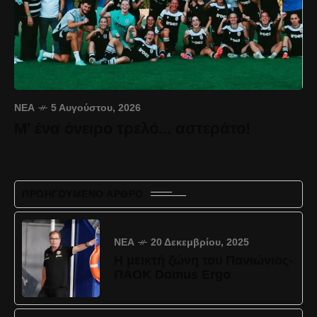
ΝΈΑ
5 Αυγούστου, 2026
Μ' ένα όνειρο τρελό... αστεράτο!
ΠΡΟΗΓΟΎΜΕΝΟ ΆΡΘΡΟ
ΝΈΑ
20 Δεκεμβρίου, 2025
Η μεικτή ζώνη του Πανιώνιος-
ΠΑΟΚ Domus Ergo