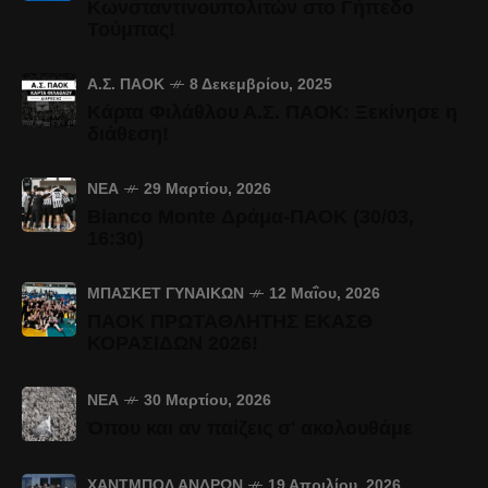
Κωνσταντινουπολιτών στο Γήπεδο
Τούμπας!
Α.Σ. ΠΑΟΚ
8 Δεκεμβρίου, 2025
Κάρτα Φιλάθλου Α.Σ. ΠΑΟΚ: Ξεκίνησε η
διάθεση!
ΝΈΑ
29 Μαρτίου, 2026
Bianco Monte Δράμα-ΠΑΟΚ (30/03,
16:30)
ΜΠΆΣΚΕΤ ΓΥΝΑΙΚΏΝ
12 Μαΐου, 2026
ΠΑΟΚ ΠΡΩΤΑΘΛΗΤΗΣ ΕΚΑΣΘ
ΚΟΡΑΣΙΔΩΝ 2026!
ΝΈΑ
30 Μαρτίου, 2026
Όπου και αν παίζεις σ' ακολουθάμε
ΧΆΝΤΜΠΟΛ ΑΝΔΡΏΝ
19 Απριλίου, 2026