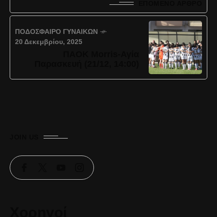
ΕΠΌΜΕΝΟ ΆΡΘΡΟ
ΠΟΔΌΣΦΑΙΡΟ ΓΥΝΑΙΚΏΝ
20 Δεκεμβρίου, 2025
ΠΑΟΚ Morris-Αγία
Παρασκευή (21/12, 14:00)
JOIN US
Χορηγοί