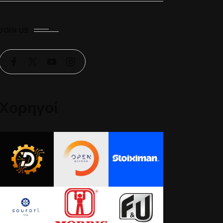
JOIN US
Χορηγοί