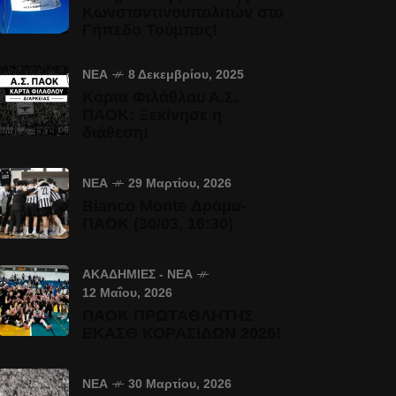
Κωνσταντινουπολιτών στο
Γήπεδο Τούμπας!
ΝΈΑ
8 Δεκεμβρίου, 2025
Κάρτα Φιλάθλου Α.Σ.
ΠΑΟΚ: Ξεκίνησε η
διάθεση!
ΝΈΑ
29 Μαρτίου, 2026
Bianco Monte Δράμα-
ΠΑΟΚ (30/03, 16:30)
ΑΚΑΔΗΜΊΕΣ - ΝΈΑ
12 Μαΐου, 2026
ΠΑΟΚ ΠΡΩΤΑΘΛΗΤΗΣ
ΕΚΑΣΘ ΚΟΡΑΣΙΔΩΝ 2026!
ΝΈΑ
30 Μαρτίου, 2026