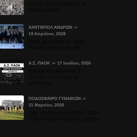
Όπου και αν παίζεις σ'
ακολουθάμε
ΧΆΝΤΜΠΟΛ ΑΝΔΡΏΝ
19 Απριλίου, 2026
Ώρα ημιτελικών! ΑΕΚ-
ΠΑΟΚ (20/04, 16:30)
Α.Σ. ΠΑΟΚ
17 Ιουλίου, 2026
Κάρτα Φιλάθλου Α.Σ.
ΠΑΟΚ: Ξεκίνησε η
διάθεση!
ΠΟΔΌΣΦΑΙΡΟ ΓΥΝΑΙΚΏΝ
31 Μαρτίου, 2026
Την πρόκριση ΕΜΕΙΣ! ΑΕΚ-
ΠΑΟΚ Morris (01/04, 16:30)