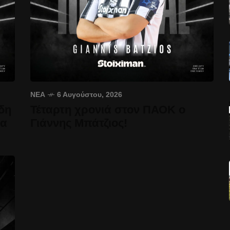
ΝΈΑ
6 Αυγούστου, 2026
δη
Τέταρτη χρονιά στον ΠΑΟΚ ο
έα
Γιάννης Μπάτζιος!