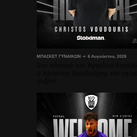
ΜΠΆΣΚΕΤ ΓΥΝΑΙΚΏΝ
6 Αυγούστου, 2026
Στο πλευρό του Άγγελου Αγγελί
ο Χρήστος Βουδούρης και τη ν
σεζόν!