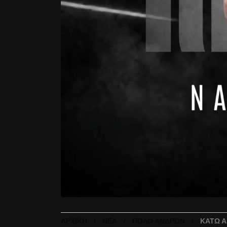
ΑΡΧΙΚΉ
ΝΈΑ
ΠΌΛΟ ΑΝΔΡΏΝ
ΚΆΤΩ Α