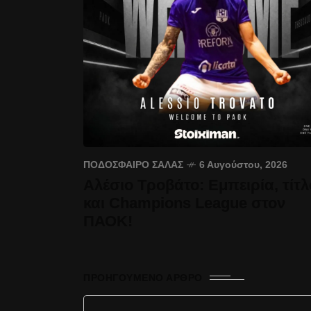
ΠΟΔΌΣΦΑΙΡΟ ΣΆΛΑΣ
6 Αυγούστου, 2026
Αλέσιο Τροβάτο: Εμπειρία, τίτλ
και Champions League στον
ΠΑΟΚ!
ΠΡΟΗΓΟΎΜΕΝΟ ΆΡΘΡΟ