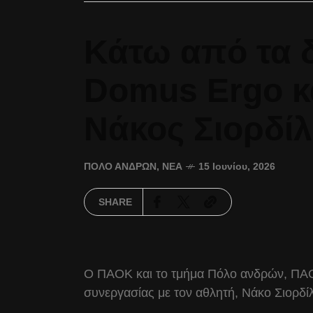
Κάτω από τα 
Domus Ergo κα
Νάκος Σιορδίλ
ΠΌΛΟ ΑΝΔΡΏΝ
,
ΝΈΑ
15 Ιουνίου, 2026
SHARE
Ο ΠΑΟΚ και το τμήμα Πόλο ανδρών, ΠΑ
συνεργασίας με τον αθλητή, Νάκο Σιορδίλ