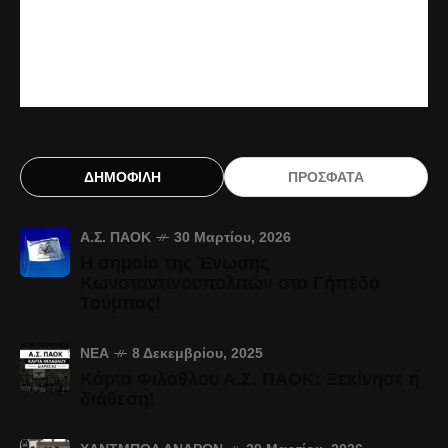
ΔΗΜΟΦΙΛΗ
ΠΡΟΣΦΑΤΑ
Α.Σ. ΠΑΟΚ
30 Μαρτίου, 2026
Η σημαία της Ένωσης
Κωνσταντινουπολιτών στο Γήπεδο
Τούμπας!
ΝΈΑ
8 Δεκεμβρίου, 2025
Κάρτα Φιλάθλου Α.Σ. ΠΑΟΚ: Ξεκίνησε η
διάθεση!