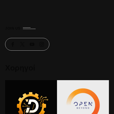
JOIN US
Χορηγοί