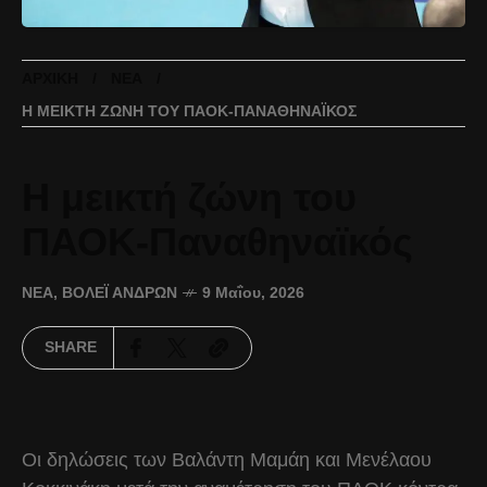
ΑΡΧΙΚΉ
ΝΈΑ
Η ΜΕΙΚΤΉ ΖΏΝΗ ΤΟΥ ΠΑΟΚ-ΠΑΝΑΘΗΝΑΪΚΌΣ
Η μεικτή ζώνη του
ΠΑΟΚ-Παναθηναϊκός
ΝΈΑ
,
ΒΌΛΕΪ ΑΝΔΡΏΝ
9 Μαΐου, 2026
SHARE
Οι δηλώσεις των Βαλάντη Μαμάη και Μενέλαου