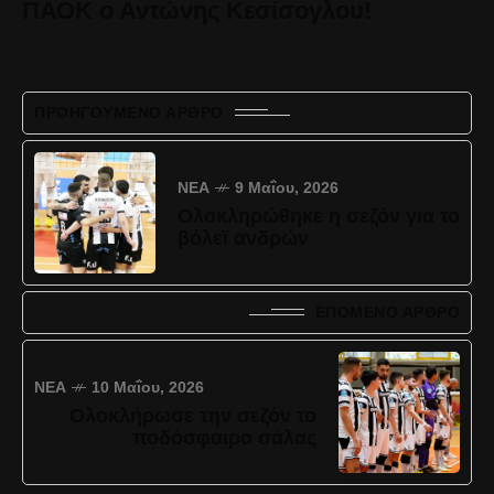
ΠΑΟΚ ο Αντώνης Κεσίσογλου!
ΠΡΟΗΓΟΎΜΕΝΟ ΆΡΘΡΟ
ΝΈΑ
9 Μαΐου, 2026
Ολοκληρώθηκε η σεζόν για το
βόλεϊ ανδρών
ΕΠΌΜΕΝΟ ΆΡΘΡΟ
ΝΈΑ
10 Μαΐου, 2026
Ολοκλήρωσε την σεζόν το
ποδόσφαιρο σάλας