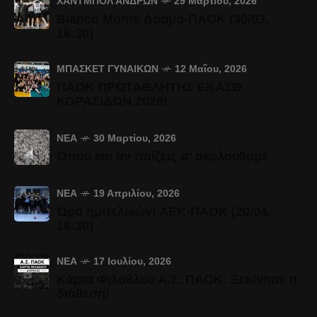
ΧΆΝΤΜΠΟΛ ΑΝΔΡΏΝ
29 Μαρτίου, 2026
Bianco Monte Δράμα-ΠΑΟΚ (30/03,
16:30)
ΜΠΆΣΚΕΤ ΓΥΝΑΙΚΏΝ
12 Μαΐου, 2026
ΠΑΟΚ ΠΡΩΤΑΘΛΗΤΗΣ ΕΚΑΣΘ
ΚΟΡΑΣΙΔΩΝ 2026!
ΝΈΑ
30 Μαρτίου, 2026
Όπου και αν παίζεις σ' ακολουθάμε
ΝΈΑ
19 Απριλίου, 2026
Ώρα ημιτελικών! ΑΕΚ-ΠΑΟΚ (20/04,
16:30)
ΝΈΑ
17 Ιουλίου, 2026
Κάρτα Φιλάθλου Α.Σ. ΠΑΟΚ: Ξεκίνησε η
διάθεση!