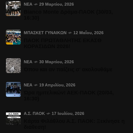
ΝΈΑ
29 Μαρτίου, 2026
Bianco Monte Δράμα-ΠΑΟΚ (30/03,
16:30)
ΜΠΆΣΚΕΤ ΓΥΝΑΙΚΏΝ
12 Μαΐου, 2026
ΠΑΟΚ ΠΡΩΤΑΘΛΗΤΗΣ ΕΚΑΣΘ
ΚΟΡΑΣΙΔΩΝ 2026!
ΝΈΑ
30 Μαρτίου, 2026
Όπου και αν παίζεις σ' ακολουθάμε
ΝΈΑ
19 Απριλίου, 2026
Ώρα ημιτελικών! ΑΕΚ-ΠΑΟΚ (20/04,
16:30)
Α.Σ. ΠΑΟΚ
17 Ιουλίου, 2026
Κάρτα Φιλάθλου Α.Σ. ΠΑΟΚ: Ξεκίνησε η
διάθεση!