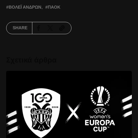
ΒΌΛΕΪ ΑΝΔΡΏΝ
ΠΑΟΚ
SHARE
Σχετικά άρθρα