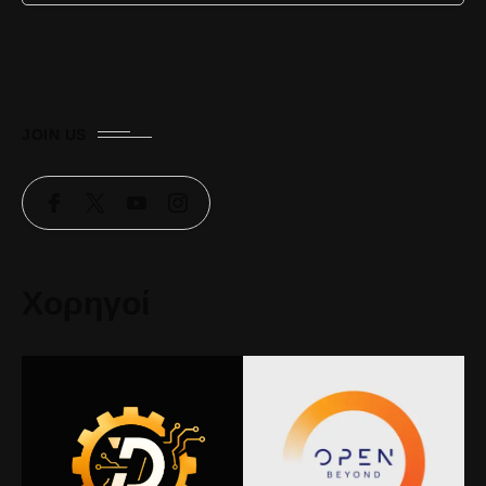
JOIN US
Χορηγοί