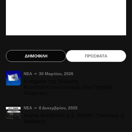
ΔΗΜΟΦΙΛΗ
ΠΡΟΣΦΑΤΑ
ΝΈΑ
30 Μαρτίου, 2026
Η σημαία της Ένωσης
Κωνσταντινουπολιτών στο Γήπεδο
Τούμπας!
ΝΈΑ
8 Δεκεμβρίου, 2025
Κάρτα Φιλάθλου Α.Σ. ΠΑΟΚ: Ξεκίνησε η
διάθεση!