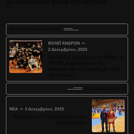
Το ευρωπαϊκό ταξίδι συνεχίζεται...
ΠΡΟΗΓΟΎΜΕΝΟ ΆΡΘΡΟ
ΒΌΛΕΪ ΑΝΔΡΏΝ
2 Δεκεμβρίου, 2025
Με βόλεϊ υψηλού επιπέδου ο
ΠΑΟΚ κυριάρχησε του
Μίλωνα και προκρίθηκε στα
ημιτελικά!
ΕΠΌΜΕΝΟ ΆΡΘΡΟ
ΝΈΑ
3 Δεκεμβρίου, 2025
Χάλκινος ο Τιτόπουλος στην
Βουλγαρία!