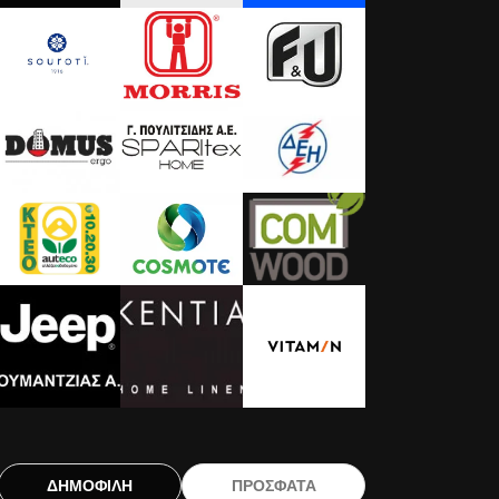
ΔΗΜΟΦΙΛΗ
ΠΡΟΣΦΑΤΑ