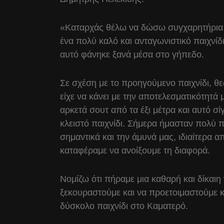
«Καταρχάς θέλω να δώσω συγχαρητήρια κα
ένα πολύ καλό και ανταγωνιστικό παιχνίδ
αυτό φάνηκε ξανά μέσα στο γήπεδο.
Σε σχέση με το προηγούμενο παιχνίδι, θ
είχε να κάνει με την αποτελεσματικότητά
αρκετά σουτ από τα έξι μέτρα και αυτό σ
κλειστό παιχνίδι. Σήμερα ήμασταν πολύ 
σημαντικά και την άμυνά μας, ιδιαίτερα α
καταφέραμε να ανοίξουμε τη διαφορά.
Νομίζω ότι πήραμε μια καθαρή και δίκαιη
ξεκουραστούμε και να προετοιμαστούμε κ
δύσκολο παιχνίδι στο Καματερό.