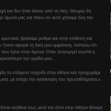
χή και δεν ήταν άλλος από τη νίκη. Θεωρώ ότι
ην άμυνά μας και πάνω σε αυτό χτίσαμε όλη την
αμυντικά, βρήκαμε ρυθμό και στην επίθεση και
ι. Όσον αφορά τη δική μου εμφάνιση, πιστεύω ότι
 που έγινε στην άμυνα. Όταν λειτουργεί σωστά η
ερισσότερο την ομάδα μου.
ήδη το επόμενο παιχνίδι στην Αθήνα και προχωράμε
ρωση, με στόχο την κατάκτηση του πρωταθλήματος».
. Είναι αλήθεια πως μετά την ήττα στην Αθήνα θέλαμε