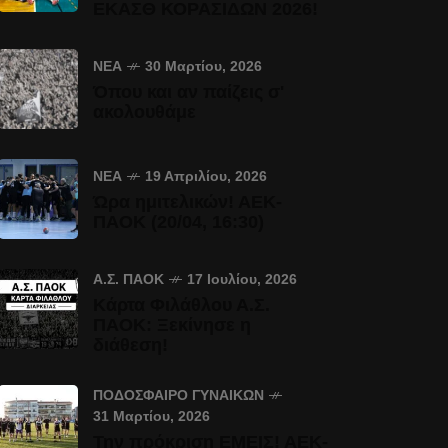
ΕΚΑΣΘ ΚΟΡΑΣΙΔΩΝ 2026!
ΝΈΑ
30 Μαρτίου, 2026
Όπου και αν παίζεις σ'
ακολουθάμε
ΝΈΑ
19 Απριλίου, 2026
Ώρα ημιτελικών! ΑΕΚ-
ΠΑΟΚ (20/04, 16:30)
Α.Σ. ΠΑΟΚ
17 Ιουλίου, 2026
Κάρτα Φιλάθλου Α.Σ.
ΠΑΟΚ: Ξεκίνησε η
διάθεση!
ΠΟΔΌΣΦΑΙΡΟ ΓΥΝΑΙΚΏΝ
31 Μαρτίου, 2026
Την πρόκριση ΕΜΕΙΣ! ΑΕΚ-