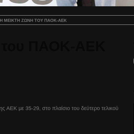
Η ΜΕΙΚΤΉ ΖΏΝΗ ΤΟΥ ΠΑΟΚ-ΑΕΚ
η του ΠΑΟΚ-ΑΕΚ
ης ΑΕΚ με 35-29, στο πλαίσιο του δεύτερο τελικού