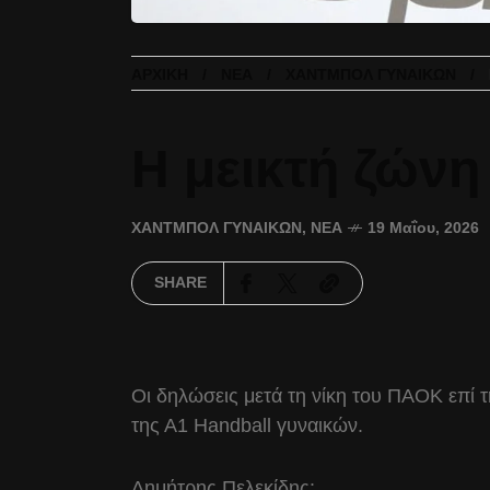
ΑΡΧΙΚΉ
ΝΈΑ
ΧΆΝΤΜΠΟΛ ΓΥΝΑΙΚΏΝ
Η μεικτή ζών
ΧΆΝΤΜΠΟΛ ΓΥΝΑΙΚΏΝ
,
ΝΈΑ
19 Μαΐου, 2026
SHARE
Οι δηλώσεις μετά τη νίκη του ΠΑΟΚ επί τ
της Α1 Handball γυναικών.
Δημήτρης Πελεκίδης: