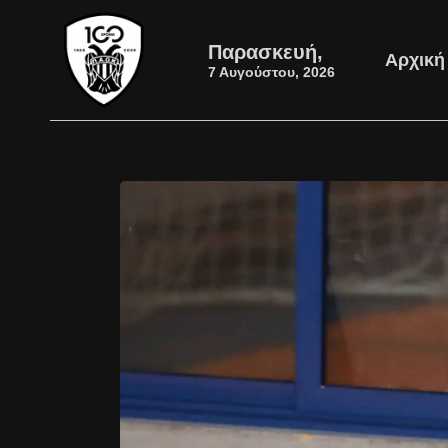
Παρασκευή,
Αρχική
7 Αυγούστου, 2026