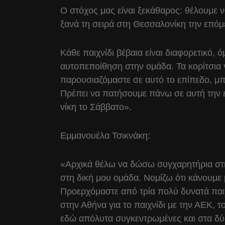
Ο στόχος μας είναι ξεκάθαρος: θέλουμε ν
ξανά τη σειρά στη Θεσσαλονίκη την επό
Κάθε παιχνίδι βέβαια είναι διαφορετικό, 
αυτοπεποίθηση στην ομάδα. Τα κορίτσια 
παρουσιαζόμαστε σε αυτό το επίπεδο, μ
Πρέπει να πατήσουμε πάνω σε αυτή την ε
νίκη το Σάββατο».
Εμμανουέλα Τσικνάκη:
«Αρχικά θέλω να δώσω συγχαρητήρια στ
στη δική μου ομάδα. Νομίζω ότι κάνουμε 
Προερχόμαστε από τρία πολύ δυνατά παιχν
στην Αθήνα για το παιχνίδι με την ΑΕΚ, 
εδώ απόλυτα συγκεντρωμένες και στα δύ