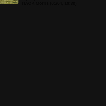
ΠΑΟΚ Morris (01/04, 16:30)