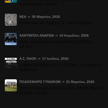
ΚΟΡΑΣΙΔΩΝ 2026!
ΝΈΑ
30 Μαρτίου, 2026
Όπου και αν παίζεις σ' ακολουθάμε
ΧΆΝΤΜΠΟΛ ΑΝΔΡΏΝ
19 Απριλίου, 2026
Ώρα ημιτελικών! ΑΕΚ-ΠΑΟΚ (20/04,
16:30)
Α.Σ. ΠΑΟΚ
17 Ιουλίου, 2026
Κάρτα Φιλάθλου Α.Σ. ΠΑΟΚ: Ξεκίνησε η
διάθεση!
ΠΟΔΌΣΦΑΙΡΟ ΓΥΝΑΙΚΏΝ
31 Μαρτίου, 2026
Την πρόκριση ΕΜΕΙΣ! ΑΕΚ-ΠΑΟΚ Morris
(01/04, 16:30)