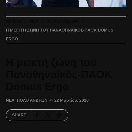
ΑΡΧΙΚΉ
ΝΈΑ
ΠΌΛΟ ΑΝΔΡΏΝ
Η ΜΕΙΚΤΉ ΖΏΝΗ ΤΟΥ ΠΑΝΑΘΗΝΑΪΚΌΣ-ΠΑΟΚ DOMUS
ERGO
Η μεικτή ζώνη του
Παναθηναϊκός-ΠΑΟΚ
Domus Ergo
ΝΈΑ
,
ΠΌΛΟ ΑΝΔΡΏΝ
22 Μαρτίου, 2026
SHARE