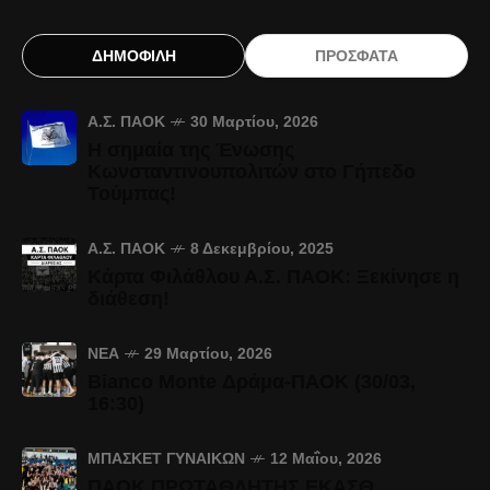
ΔΗΜΟΦΙΛΗ
ΠΡΟΣΦΑΤΑ
Α.Σ. ΠΑΟΚ
30 Μαρτίου, 2026
Η σημαία της Ένωσης
Κωνσταντινουπολιτών στο Γήπεδο
Τούμπας!
Α.Σ. ΠΑΟΚ
8 Δεκεμβρίου, 2025
Κάρτα Φιλάθλου Α.Σ. ΠΑΟΚ: Ξεκίνησε η
διάθεση!
ΝΈΑ
29 Μαρτίου, 2026
Bianco Monte Δράμα-ΠΑΟΚ (30/03,
16:30)
ΜΠΆΣΚΕΤ ΓΥΝΑΙΚΏΝ
12 Μαΐου, 2026
ΠΑΟΚ ΠΡΩΤΑΘΛΗΤΗΣ ΕΚΑΣΘ