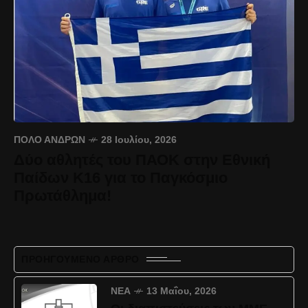
ΠΌΛΟ ΑΝΔΡΏΝ
28 Ιουλίου, 2026
Δύο αθλητές του ΠΑΟΚ στην Εθνική
Παίδων Κ16 για το Παγκόσμιο
Πρωτάθλημα!
ΠΡΟΗΓΟΎΜΕΝΟ ΆΡΘΡΟ
ΝΈΑ
13 Μαΐου, 2026