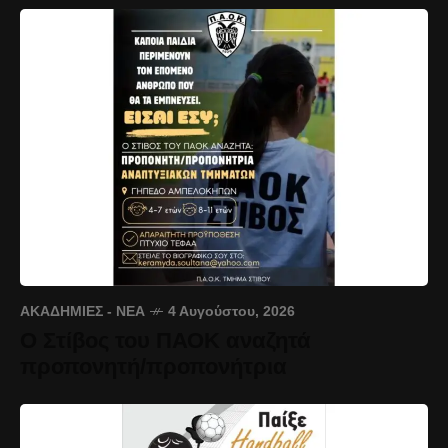
ΑΚΑΔΗΜΊΕΣ - ΝΈΑ
4 Αυγούστου, 2026
Ο Στίβος του ΠΑΟΚ αναζητά
προπονητή/προπονήτρια