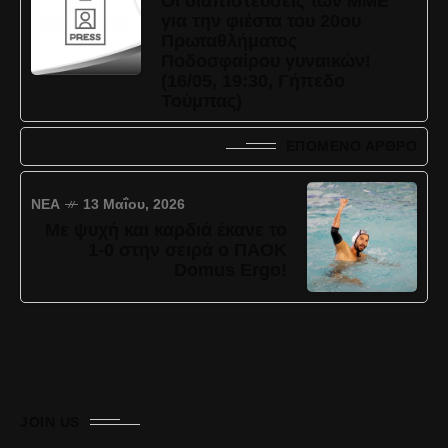
Οι διαπιστεύσεις των ΜΜΕ
για την φιέστα του 20ου
Πρωταθλήματος
Ποδοσφαίρου γυναικών!
(16/05, 19:30, Γήπεδο
Τούμπας)
ΕΠΌΜΕΝΟ ΆΡΘΡΟ
ΝΈΑ
13 Μαΐου, 2026
Με ψυχή και καρδιά έκανε το
1-0 στην σειρά ο ΠΑΟΚ
Domus Ergo!
JOIN US