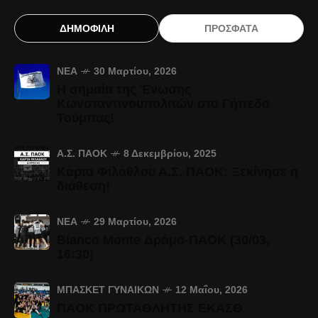
ΔΗΜΟΦΙΛΗ
ΠΡΟΣΦΑΤΑ
ΝΈΑ
30 Μαρτίου, 2026
Η σημαία της Ένωσης
Κωνσταντινουπολιτών στο Γήπεδο
Τούμπας!
Α.Σ. ΠΑΟΚ
8 Δεκεμβρίου, 2025
Κάρτα Φιλάθλου Α.Σ. ΠΑΟΚ: Ξεκίνησε η
διάθεση!
ΝΈΑ
29 Μαρτίου, 2026
Bianco Monte Δράμα-ΠΑΟΚ (30/03,
16:30)
ΜΠΆΣΚΕΤ ΓΥΝΑΙΚΏΝ
12 Μαΐου, 2026
ΠΑΟΚ ΠΡΩΤΑΘΛΗΤΗΣ ΕΚΑΣΘ