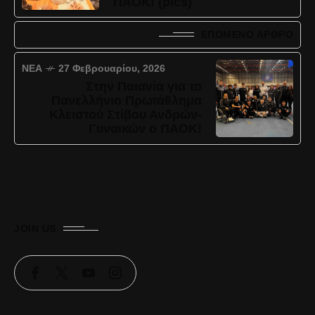
ΠΑΟΚ! (pics)
ΕΠΌΜΕΝΟ ΆΡΘΡΟ
ΝΈΑ
27 Φεβρουαρίου, 2026
Στην Παιανία για το
Πανελλήνιο Πρωτάθλημα
Κλειστού Στίβου Ανδρών-
Γυναικών ο ΠΑΟΚ!
JOIN US