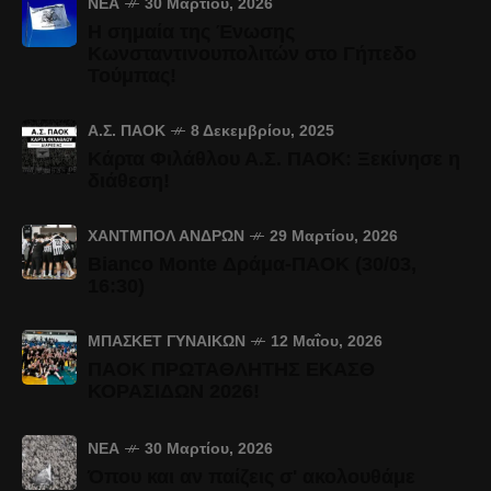
ΝΈΑ
30 Μαρτίου, 2026
Η σημαία της Ένωσης
Κωνσταντινουπολιτών στο Γήπεδο
Τούμπας!
Α.Σ. ΠΑΟΚ
8 Δεκεμβρίου, 2025
Κάρτα Φιλάθλου Α.Σ. ΠΑΟΚ: Ξεκίνησε η
διάθεση!
ΧΆΝΤΜΠΟΛ ΑΝΔΡΏΝ
29 Μαρτίου, 2026
Bianco Monte Δράμα-ΠΑΟΚ (30/03,
16:30)
ΜΠΆΣΚΕΤ ΓΥΝΑΙΚΏΝ
12 Μαΐου, 2026
ΠΑΟΚ ΠΡΩΤΑΘΛΗΤΗΣ ΕΚΑΣΘ
ΚΟΡΑΣΙΔΩΝ 2026!
ΝΈΑ
30 Μαρτίου, 2026
Όπου και αν παίζεις σ' ακολουθάμε