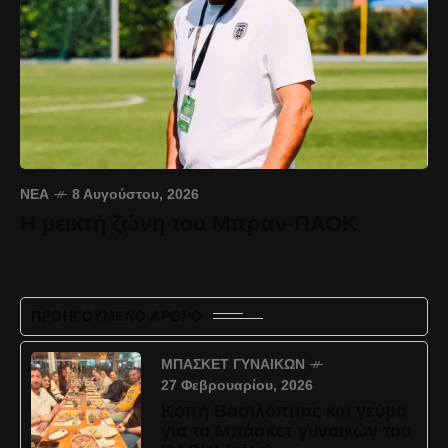
ΝΈΑ
8 Αυγούστου, 2026
Η μεικτή ζώνη του Μπραν-ΠΑΟΚ
ΠΡΟΗΓΟΎΜΕΝΟ ΆΡΘΡΟ
ΜΠΆΣΚΕΤ ΓΥΝΑΙΚΏΝ
27 Φεβρουαρίου, 2026
Κοπή Βασιλόπιτας και γεύμα
για το Μπάσκετ γυναικών του