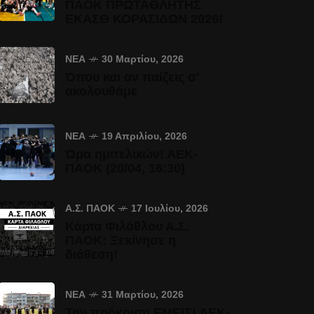
ΠΑΟΚ ΠΡΩΤΑΘΛΗΤΗΣ
ΕΚΑΣΘ ΚΟΡΑΣΙΔΩΝ 2026!
ΝΈΑ
30 Μαρτίου, 2026
Όπου και αν παίζεις σ'
ακολουθάμε
ΝΈΑ
19 Απριλίου, 2026
Ώρα ημιτελικών! ΑΕΚ-
ΠΑΟΚ (20/04, 16:30)
Α.Σ. ΠΑΟΚ
17 Ιουλίου, 2026
Κάρτα Φιλάθλου Α.Σ.
ΠΑΟΚ: Ξεκίνησε η
διάθεση!
ΝΈΑ
31 Μαρτίου, 2026
Την πρόκριση ΕΜΕΙΣ! ΑΕΚ-