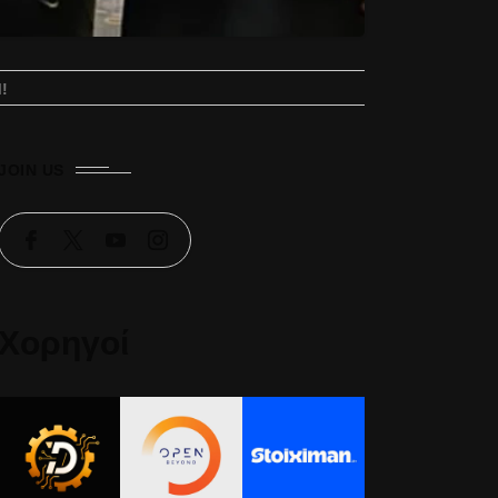
!
JOIN US
Χορηγοί