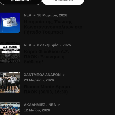
ΝΈΑ
30 Μαρτίου, 2026
Η σημαία της Ένωσης
Κωνσταντινουπολιτών στο
Γήπεδο Τούμπας!
ΝΈΑ
8 Δεκεμβρίου, 2025
Κάρτα Φιλάθλου Α.Σ.
ΠΑΟΚ: Ξεκίνησε η
διάθεση!
ΧΆΝΤΜΠΟΛ ΑΝΔΡΏΝ
29 Μαρτίου, 2026
Bianco Monte Δράμα-
ΠΑΟΚ (30/03, 16:30)
ΑΚΑΔΗΜΊΕΣ - ΝΈΑ
12 Μαΐου, 2026