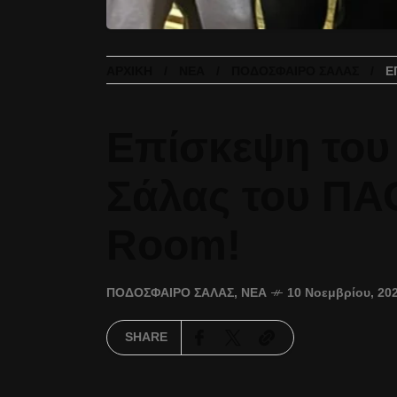
ΑΡΧΙΚΉ
ΝΈΑ
ΠΟΔΌΣΦΑΙΡΟ ΣΆΛΑΣ
Ε
Επίσκεψη του
Σάλας του ΠΑ
Room!
ΠΟΔΌΣΦΑΙΡΟ ΣΆΛΑΣ
,
ΝΈΑ
10 Νοεμβρίου, 20
SHARE