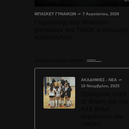
ΜΠΆΣΚΕΤ ΓΥΝΑΙΚΏΝ
7 Αυγούστου, 2026
Γυμναστής στο Μπάσκετ
γυναικών του ΠΑΟΚ ο Αντώνης
Κεσίσογλου!
ΠΡΟΗΓΟΎΜΕΝΟ ΆΡΘΡΟ
ΑΚΑΔΗΜΊΕΣ - ΝΈΑ
10 Νοεμβρίου, 2025
Πρόκριση στην
Β' Φάση για την
Κ18 βόλεϊ
κοριτσιών του
ΠΑΟΚ!