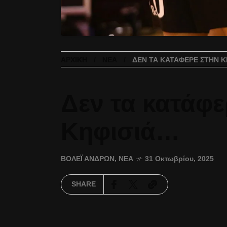
ΑΡΧΙΚΉ
ΝΈΑ
ΔΕΝ ΤΑ ΚΑΤΆΦΕΡΕ ΣΤΗΝ Κ
Δεν τα κατάφε
Κηφισιά…
ΒΌΛΕΪ ΑΝΔΡΏΝ
,
ΝΈΑ
31 Οκτωβρίου, 2025
SHARE