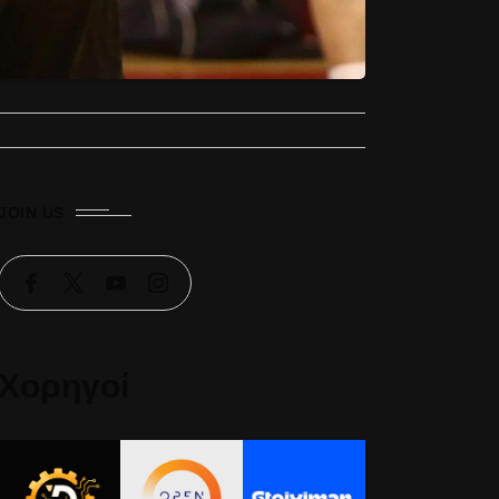
JOIN US
Χορηγοί