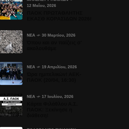
12 Μαΐου, 2026
ΠΑΟΚ ΠΡΩΤΑΘΛΗΤΗΣ
ΕΚΑΣΘ ΚΟΡΑΣΙΔΩΝ 2026!
ΝΈΑ
30 Μαρτίου, 2026
Όπου και αν παίζεις σ'
ακολουθάμε
ΝΈΑ
19 Απριλίου, 2026
Ώρα ημιτελικών! ΑΕΚ-
ΠΑΟΚ (20/04, 16:30)
ΝΈΑ
17 Ιουλίου, 2026
Κάρτα Φιλάθλου Α.Σ.
ΠΑΟΚ: Ξεκίνησε η
διάθεση!