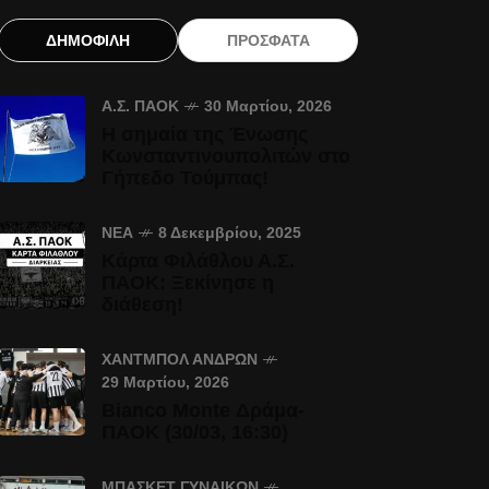
ΔΗΜΟΦΙΛΗ
ΠΡΟΣΦΑΤΑ
Α.Σ. ΠΑΟΚ
30 Μαρτίου, 2026
Η σημαία της Ένωσης
Κωνσταντινουπολιτών στο
Γήπεδο Τούμπας!
ΝΈΑ
8 Δεκεμβρίου, 2025
Κάρτα Φιλάθλου Α.Σ.
ΠΑΟΚ: Ξεκίνησε η
διάθεση!
ΧΆΝΤΜΠΟΛ ΑΝΔΡΏΝ
29 Μαρτίου, 2026
Bianco Monte Δράμα-
ΠΑΟΚ (30/03, 16:30)
ΜΠΆΣΚΕΤ ΓΥΝΑΙΚΏΝ