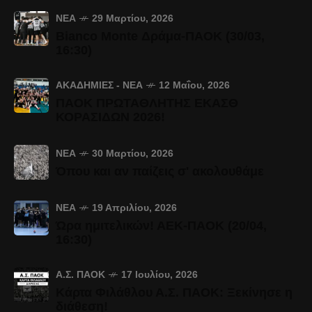
ΝΈΑ
29 Μαρτίου, 2026
Bianco Monte Δράμα-ΠΑΟΚ (30/03,
16:30)
ΑΚΑΔΗΜΊΕΣ - ΝΈΑ
12 Μαΐου, 2026
ΠΑΟΚ ΠΡΩΤΑΘΛΗΤΗΣ ΕΚΑΣΘ
ΚΟΡΑΣΙΔΩΝ 2026!
ΝΈΑ
30 Μαρτίου, 2026
Όπου και αν παίζεις σ' ακολουθάμε
ΝΈΑ
19 Απριλίου, 2026
Ώρα ημιτελικών! ΑΕΚ-ΠΑΟΚ (20/04,
16:30)
Α.Σ. ΠΑΟΚ
17 Ιουλίου, 2026
Κάρτα Φιλάθλου Α.Σ. ΠΑΟΚ: Ξεκίνησε η
διάθεση!