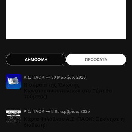
ΔΗΜΟΦΙΛΗ
ΠΡΟΣΦΑΤΑ
Α.Σ. ΠΑΟΚ
30 Μαρτίου, 2026
Η σημαία της Ένωσης
Κωνσταντινουπολιτών στο Γήπεδο
Τούμπας!
Α.Σ. ΠΑΟΚ
8 Δεκεμβρίου, 2025
Κάρτα Φιλάθλου Α.Σ. ΠΑΟΚ: Ξεκίνησε η
διάθεση!