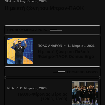
ΝΈΑ
8 Αυγούστου, 2026
Η μεικτή ζώνη του Μπραν-ΠΑΟΚ
ΠΡΟΗΓΟΎΜΕΝΟ ΆΡΘΡΟ
ΠΌΛΟ ΑΝΔΡΏΝ
11 Μαρτίου, 2026
Η μεικτή ζώνη του Παλαιό
Φάληρο-ΠΑΟΚ Domus Ergo
ΕΠΌΜΕΝΟ ΆΡΘΡΟ
ΝΈΑ
11 Μαρτίου, 2026
ΠΑΟΚ-Φέρωνας Βέροιας
(12/03, 18:00)