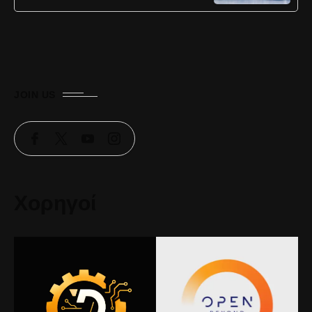
JOIN US
Χορηγοί