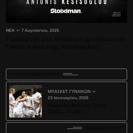
ΝΈΑ
7 Αυγούστου, 2026
Γυμναστής στο Μπάσκετ γυναικών του
ΠΑΟΚ ο Αντώνης Κεσίσογλου!
ΠΡΟΗΓΟΎΜΕΝΟ ΆΡΘΡΟ
ΜΠΆΣΚΕΤ ΓΥΝΑΙΚΏΝ
23 Ιανουαρίου, 2026
Πρωτέας Βούλας-ΠΑΟΚ
(24/01, 11:45)
ΕΠΌΜΕΝΟ ΆΡΘΡΟ