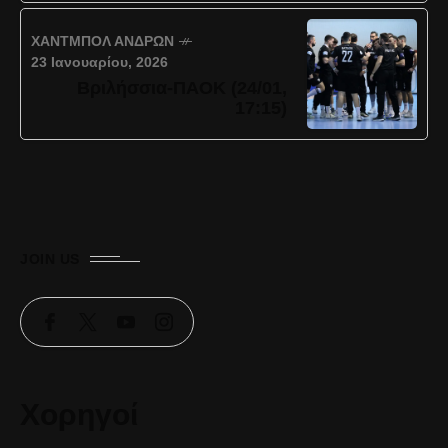
ΧΆΝΤΜΠΟΛ ΑΝΔΡΏΝ
23 Ιανουαρίου, 2026
Βριλήσσια-ΠΑΟΚ (24/01,
17:15)
JOIN US
Χορηγοί