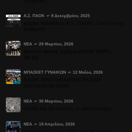
Τούμπας!
Α.Σ. ΠΑΟΚ
8 Δεκεμβρίου, 2025
Κάρτα Φιλάθλου Α.Σ. ΠΑΟΚ: Ξεκίνησε η
διάθεση!
ΝΈΑ
29 Μαρτίου, 2026
Bianco Monte Δράμα-ΠΑΟΚ (30/03,
16:30)
ΜΠΆΣΚΕΤ ΓΥΝΑΙΚΏΝ
12 Μαΐου, 2026
ΠΑΟΚ ΠΡΩΤΑΘΛΗΤΗΣ ΕΚΑΣΘ
ΚΟΡΑΣΙΔΩΝ 2026!
ΝΈΑ
30 Μαρτίου, 2026
Όπου και αν παίζεις σ' ακολουθάμε
ΝΈΑ
19 Απριλίου, 2026
Ώρα ημιτελικών! ΑΕΚ-ΠΑΟΚ (20/04,