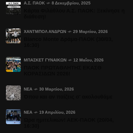
Α.Σ. ΠΑΟΚ
8 Δεκεμβρίου, 2025
Κάρτα Φιλάθλου Α.Σ. ΠΑΟΚ: Ξεκίνησε η
διάθεση!
ΧΆΝΤΜΠΟΛ ΑΝΔΡΏΝ
29 Μαρτίου, 2026
Bianco Monte Δράμα-ΠΑΟΚ (30/03,
16:30)
ΜΠΆΣΚΕΤ ΓΥΝΑΙΚΏΝ
12 Μαΐου, 2026
ΠΑΟΚ ΠΡΩΤΑΘΛΗΤΗΣ ΕΚΑΣΘ
ΚΟΡΑΣΙΔΩΝ 2026!
ΝΈΑ
30 Μαρτίου, 2026
Όπου και αν παίζεις σ' ακολουθάμε
ΝΈΑ
19 Απριλίου, 2026
Ώρα ημιτελικών! ΑΕΚ-ΠΑΟΚ (20/04,
16:30)