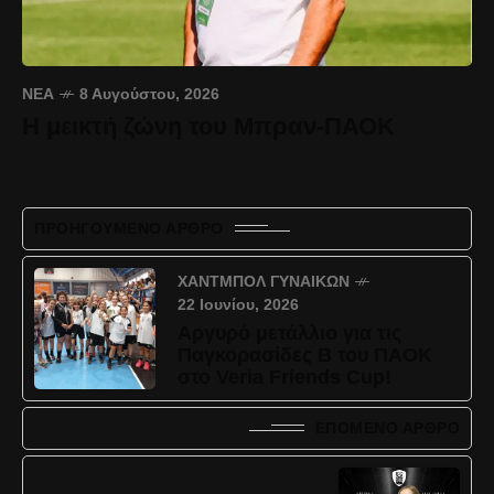
ΝΈΑ
8 Αυγούστου, 2026
Η μεικτή ζώνη του Μπραν-ΠΑΟΚ
ΠΡΟΗΓΟΎΜΕΝΟ ΆΡΘΡΟ
ΧΆΝΤΜΠΟΛ ΓΥΝΑΙΚΏΝ
22 Ιουνίου, 2026
Αργυρό μετάλλιο για τις
Παγκορασίδες Β του ΠΑΟΚ
στο Veria Friends Cup!
ΕΠΌΜΕΝΟ ΆΡΘΡΟ