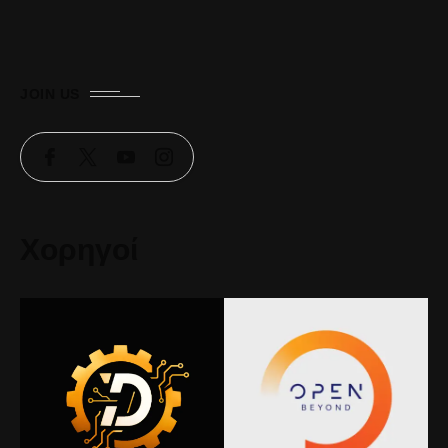
JOIN US
Χορηγοί