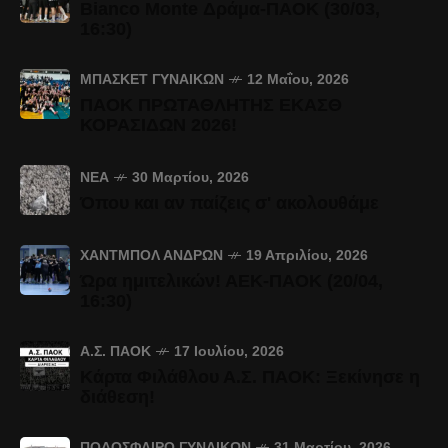
Bianco Monte Δράμα-ΠΑΟΚ (30/03,
16:30)
ΜΠΆΣΚΕΤ ΓΥΝΑΙΚΏΝ
12 Μαΐου, 2026
ΠΑΟΚ ΠΡΩΤΑΘΛΗΤΗΣ ΕΚΑΣΘ
ΚΟΡΑΣΙΔΩΝ 2026!
ΝΈΑ
30 Μαρτίου, 2026
Όπου και αν παίζεις σ' ακολουθάμε
ΧΆΝΤΜΠΟΛ ΑΝΔΡΏΝ
19 Απριλίου, 2026
Ώρα ημιτελικών! ΑΕΚ-ΠΑΟΚ (20/04,
16:30)
Α.Σ. ΠΑΟΚ
17 Ιουλίου, 2026
Κάρτα Φιλάθλου Α.Σ. ΠΑΟΚ: Ξεκίνησε η
διάθεση!
ΠΟΔΌΣΦΑΙΡΟ ΓΥΝΑΙΚΏΝ
31 Μαρτίου, 2026