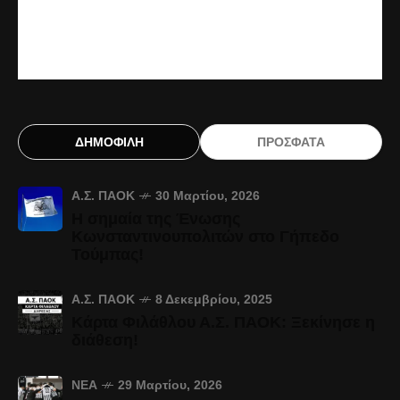
ΔΗΜΟΦΙΛΗ
ΠΡΟΣΦΑΤΑ
Α.Σ. ΠΑΟΚ
30 Μαρτίου, 2026
Η σημαία της Ένωσης
Κωνσταντινουπολιτών στο Γήπεδο
Τούμπας!
Α.Σ. ΠΑΟΚ
8 Δεκεμβρίου, 2025
Κάρτα Φιλάθλου Α.Σ. ΠΑΟΚ: Ξεκίνησε η
διάθεση!
ΝΈΑ
29 Μαρτίου, 2026