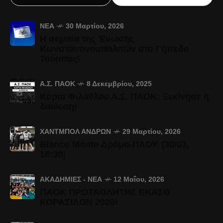
ΝΈΑ
30 Μαρτίου, 2026
Η σημαία της Ένωσης
Κωνσταντινουπολιτών στο Γήπεδο
Τούμπας!
Α.Σ. ΠΑΟΚ
8 Δεκεμβρίου, 2025
Κάρτα Φιλάθλου Α.Σ. ΠΑΟΚ: Ξεκίνησε η
διάθεση!
ΧΆΝΤΜΠΟΛ ΑΝΔΡΏΝ
29 Μαρτίου, 2026
Bianco Monte Δράμα-ΠΑΟΚ (30/03,
16:30)
ΑΚΑΔΗΜΊΕΣ - ΝΈΑ
12 Μαΐου, 2026
ΠΑΟΚ ΠΡΩΤΑΘΛΗΤΗΣ ΕΚΑΣΘ
ΚΟΡΑΣΙΔΩΝ 2026!