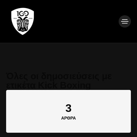
Όλες οι δημοσιεύσεις με
ετικέτα Kick Boxing
3
ΆΡΘΡΑ