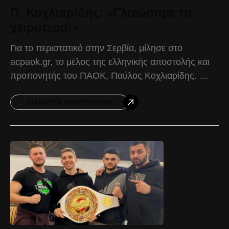
Π. Κοχλιαρίδης: «Γλιτώσαμε τα
χειρότερα!»
Για το περιστατικό στην Σερβία, μίλησε στο
acpaok.gr, το μέλος της ελληνικής αποστολής και
προπονητής του ΠΑΟΚ, Παύλος Κοχλιαρίδης.
Παύλος Κοχλιαρίδης: ​​​​​​​«Δεχτήκαμε μία εντελώς
άνανδρη επίθεση, μόλις κερδίσαμε το ματς
ΔΙΑΒΆΣΤΕ ΠΕΡΙΣΣΌΤΕΡΑ