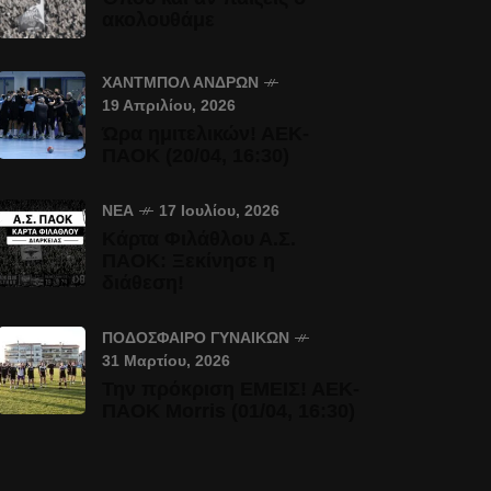
ακολουθάμε
ΧΆΝΤΜΠΟΛ ΑΝΔΡΏΝ
19 Απριλίου, 2026
Ώρα ημιτελικών! ΑΕΚ-
ΠΑΟΚ (20/04, 16:30)
ΝΈΑ
17 Ιουλίου, 2026
Κάρτα Φιλάθλου Α.Σ.
ΠΑΟΚ: Ξεκίνησε η
διάθεση!
ΠΟΔΌΣΦΑΙΡΟ ΓΥΝΑΙΚΏΝ
31 Μαρτίου, 2026
Την πρόκριση ΕΜΕΙΣ! ΑΕΚ-
ΠΑΟΚ Morris (01/04, 16:30)