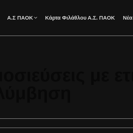
Α.Σ ΠΑΟΚ
Κάρτα Φιλάθλου Α.Σ. ΠΑΟΚ
Νέα
οσιεύσεις με ετ
ολύμβηση