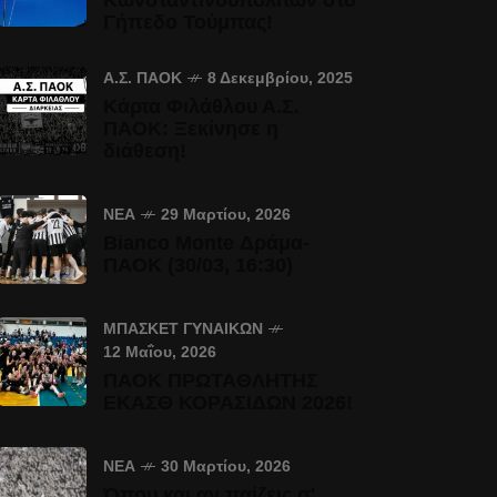
Γήπεδο Τούμπας!
Α.Σ. ΠΑΟΚ
8 Δεκεμβρίου, 2025
Κάρτα Φιλάθλου Α.Σ.
ΠΑΟΚ: Ξεκίνησε η
διάθεση!
ΝΈΑ
29 Μαρτίου, 2026
Bianco Monte Δράμα-
ΠΑΟΚ (30/03, 16:30)
ΜΠΆΣΚΕΤ ΓΥΝΑΙΚΏΝ
12 Μαΐου, 2026
ΠΑΟΚ ΠΡΩΤΑΘΛΗΤΗΣ
ΕΚΑΣΘ ΚΟΡΑΣΙΔΩΝ 2026!
ΝΈΑ
30 Μαρτίου, 2026
Όπου και αν παίζεις σ'