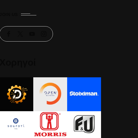
JOIN US
Χορηγοί