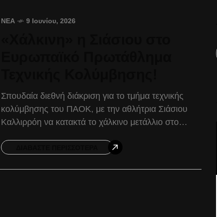
ΝΈΑ
9 Ιουνίου, 2026
«Χάλκινη» η Σιάσιου στο
Ευρωπαϊκό Πρωτάθλημα
Τεχνικής Κολύμβησης!
Σπουδαία διεθνή διάκριση για το τμήμα τεχνικής
κολύμβησης του ΠΑΟΚ, με την αθλήτρια Σιάσιου
Καλλιρρόη να κατακτά το χάλκινο μετάλλιο στο
Ευρωπαϊκό Πρωτάθλημα Τεχνικής Κολύμβησης, το
οποίο διεξήχθη στη Χίο.
ΔΙΑΒΆΣΤΕ ΠΕΡΙΣΣΌΤΕΡΑ