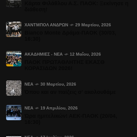
Κάρτα Φιλάθλου Α.Σ. ΠΑΟΚ: Ξεκίνησε η
διάθεση!
ΧΆΝΤΜΠΟΛ ΑΝΔΡΏΝ
29 Μαρτίου, 2026
Bianco Monte Δράμα-ΠΑΟΚ (30/03,
16:30)
ΑΚΑΔΗΜΊΕΣ - ΝΈΑ
12 Μαΐου, 2026
ΠΑΟΚ ΠΡΩΤΑΘΛΗΤΗΣ ΕΚΑΣΘ
ΚΟΡΑΣΙΔΩΝ 2026!
ΝΈΑ
30 Μαρτίου, 2026
Όπου και αν παίζεις σ' ακολουθάμε
ΝΈΑ
19 Απριλίου, 2026
Ώρα ημιτελικών! ΑΕΚ-ΠΑΟΚ (20/04,
16:30)