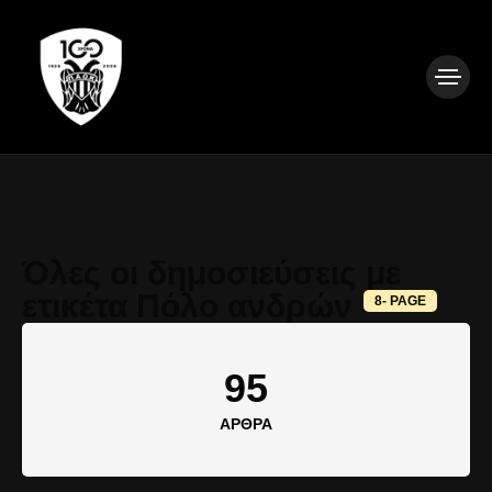
Όλες οι δημοσιεύσεις με
ετικέτα Πόλο ανδρών
8- PAGE
95
ΆΡΘΡΑ