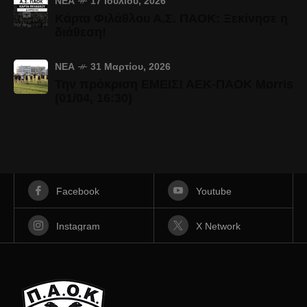
ΝΈΑ
17 Ιουλίου, 2026
Κάρτα Φιλάθλου Α.Σ. ΠΑΟΚ: Ξεκίνησε η
διάθεση!
ΝΈΑ
31 Μαρτίου, 2026
Την πρόκριση ΕΜΕΙΣ! ΑΕΚ-ΠΑΟΚ Morris
(01/04, 16:30)
Facebook
Youtube
Instagram
X Network