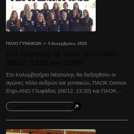
ΠΌΛΟ ΓΥΝΑΙΚΏΝ
4 Δεκεμβρίου, 2025
Στη Νεάπολη τα πόλο του ΠΑΟΚ!
(06/12, 13:30 και 15:00)
Στο Κολυμβητήριο Νέαπολης θα διεξαχθούν οι
αγώνες πόλο ανδρών και γυναικών, ΠΑΟΚ Domus
Ergo-ΑΝΟ Γλυφάδας (06/12, 13:30) και ΠΑΟΚ
Domus Ergo-Απόλλων Σμύρνης (06/12, 15:00). Οι
ομάδες πόλο του Δικεφάλου έρχονται
ΔΙΑΒΆΣΤΕ ΠΕΡΙΣΣΌΤΕΡΑ