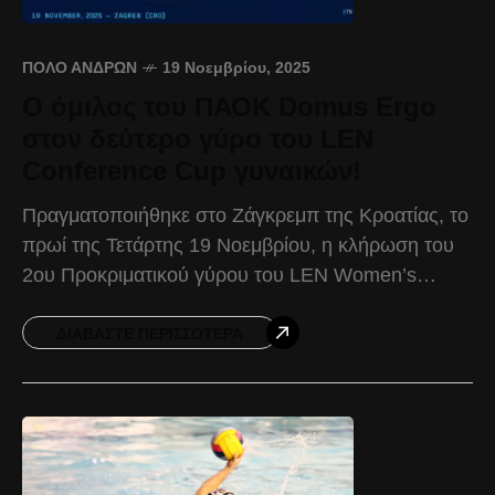
ΠΌΛΟ ΑΝΔΡΏΝ
19 Νοεμβρίου, 2025
Ο όμιλος του ΠΑΟΚ Domus Ergo
στον δεύτερο γύρο του LEN
Conference Cup γυναικών!
Πραγματοποιήθηκε στο Ζάγκρεμπ της Κροατίας, το
πρωί της Τετάρτης 19 Νοεμβρίου, η κλήρωση του
2ου Προκριματικού γύρου του LEN Women’s
Conference Cup, με την συμμετοχή του ΠΑΟΚ
Domus Ergo. Ο
ΔΙΑΒΆΣΤΕ ΠΕΡΙΣΣΌΤΕΡΑ