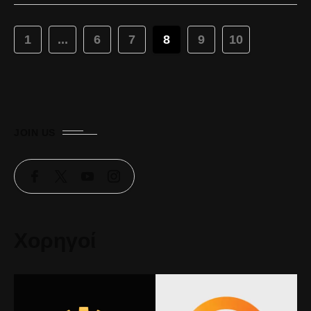
1
...
6
7
8
9
10
JOIN US
Χορηγοί