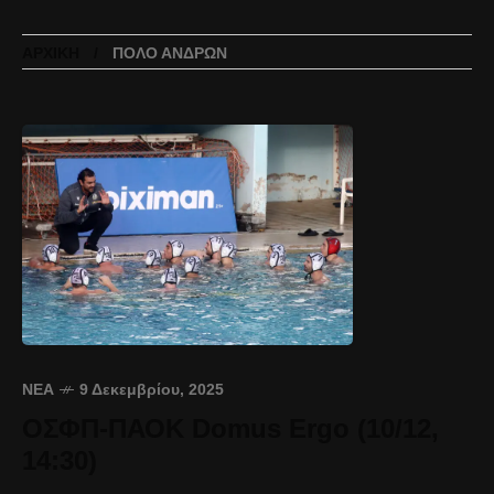
ΑΡΧΙΚΉ
ΠΌΛΟ ΑΝΔΡΏΝ
ΝΈΑ
9 Δεκεμβρίου, 2025
ΟΣΦΠ-ΠΑΟΚ Domus Ergo (10/12,
14:30)