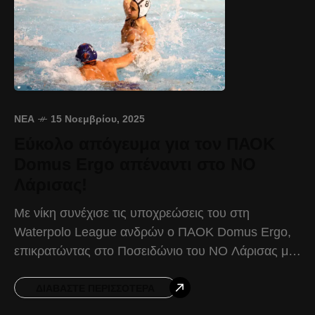
ΝΈΑ
15 Νοεμβρίου, 2025
Εύκολο απόγευμα για τον ΠΑΟΚ
Domus Ergo απέναντι στο ΝΟ
Λάρισας!
Με νίκη συνέχισε τις υποχρεώσεις του στη
Waterpolo League ανδρών ο ΠΑΟΚ Domus Ergo,
επικρατώντας στο Ποσειδώνιο του ΝΟ Λάρισας με
28-7, στο πλαίσιο της 7ης αγωνιστικής. Ο
Δικέφαλος επιβεβαίωσε
ΔΙΑΒΆΣΤΕ ΠΕΡΙΣΣΌΤΕΡΑ