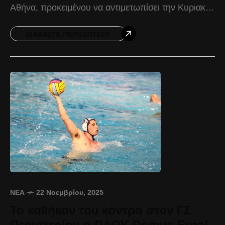
Αθήνα, προκειμένου να αντιμετωπίσει την Κυριακή
30 Νοεμβρίου και ώρα 18:15, τον Υδραϊκό. Ο
Δικέφαλος προέρχεται
ΔΙΑΒΆΣΤΕ ΠΕΡΙΣΣΌΤΕΡΑ
ΝΈΑ
22 Νοεμβρίου, 2025
Το καθήκον του κόντρα στον ΓΣ
Περιστερίου ο ΠΑΟΚ Domus Ergo!