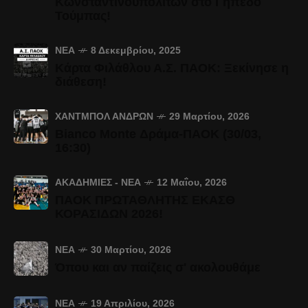
Κωνσταντινουπολιτών στο Γήπεδο
Τούμπας!
ΝΈΑ
8 Δεκεμβρίου, 2025
Κάρτα Φιλάθλου Α.Σ. ΠΑΟΚ: Ξεκίνησε η
διάθεση!
ΧΆΝΤΜΠΟΛ ΑΝΔΡΏΝ
29 Μαρτίου, 2026
Bianco Monte Δράμα-ΠΑΟΚ (30/03,
16:30)
ΑΚΑΔΗΜΊΕΣ - ΝΈΑ
12 Μαΐου, 2026
ΠΑΟΚ ΠΡΩΤΑΘΛΗΤΗΣ ΕΚΑΣΘ
ΚΟΡΑΣΙΔΩΝ 2026!
ΝΈΑ
30 Μαρτίου, 2026
Όπου και αν παίζεις σ' ακολουθάμε
ΝΈΑ
19 Απριλίου, 2026