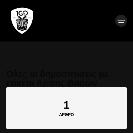
Όλες οι δημοσιεύσεις με
ετικέτα Άρσης Βαρών
1
ΆΡΘΡΟ