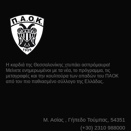
Η καρδιά της Θεσσαλονίκης χτυπάει ασπρόμαυρα!
Μείνετε ενημερωμένοι με τα νέα, το πρόγραμμα, τις
μεταγραφές και την κουλτούρα των οπαδών του ΠΑΟΚ
από τον πιο παθιασμένο σύλλογο της Ελλάδας.
ΕΠΙΚΟΙΝΩΝΙΑ
Μ. Ασίας , Γήπεδο Τούμπας, 54351
(+30) 2310 988000