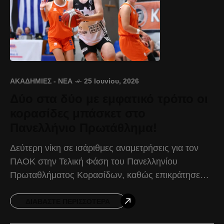
ΑΚΑΔΗΜΊΕΣ - ΝΈΑ
25 Ιουνίου, 2026
Δύο στα δύο με εμφατικό τρόπο οι
κορασίδες μπάσκετ στο
Πανελλήνιο Πρωτάθλημα!
Δεύτερη νίκη σε ισάριθμες αναμετρήσεις για τον
ΠΑΟΚ στην Τελική Φάση του Πανελληνίου
Πρωταθλήματος Κορασίδων, καθώς επικράτησε
της ΑΓΕ Χαλκίδας με 80-37 για τη 2η αγωνιστική
της διοργάνωσης. Ο Δικέφαλος
ΔΙΑΒΆΣΤΕ ΠΕΡΙΣΣΌΤΕΡΑ