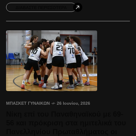
της Ακαδημίας μας, καθώς
ΔΙΑΒΆΣΤΕ ΠΕΡΙΣΣΌΤΕΡΑ
ΜΠΆΣΚΕΤ ΓΥΝΑΙΚΏΝ
26 Ιουνίου, 2026
Νίκη επί του Παναθηναϊκού με 69-
56 και πρόκριση στα ημιτελικά του
Πανελληνίου Πρωταθλήματος οι