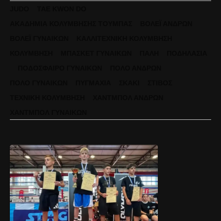
JUDO
TAE KWON DO
ΑΚΑΔΗΜΊΑ ΚΟΛΎΜΒΗΣΗΣ ΤΟΎΜΠΑΣ
ΒΌΛΕΪ ΑΝΔΡΏΝ
ΒΌΛΕΪ ΓΥΝΑΙΚΏΝ
ΚΑΛΛΙΤΕΧΝΙΚΉ ΚΟΛΎΜΒΗΣΗ
ΚΟΛΎΜΒΗΣΗ
ΜΠΆΣΚΕΤ ΓΥΝΑΙΚΏΝ
ΠΆΛΗ
ΠΟΔΗΛΑΣΊΑ
ΠΟΔΌΣΦΑΙΡΟ ΓΥΝΑΙΚΏΝ
ΠΌΛΟ ΑΝΔΡΏΝ
ΠΌΛΟ ΓΥΝΑΙΚΏΝ
ΠΥΓΜΑΧΊΑ
ΣΚΆΚΙ
ΣΤΊΒΟΣ
ΤΕΧΝΙΚΉ ΚΟΛΎΜΒΗΣΗ
ΧΆΝΤΜΠΟΛ ΑΝΔΡΏΝ
ΧΆΝΤΜΠΟΛ ΓΥΝΑΙΚΏΝ