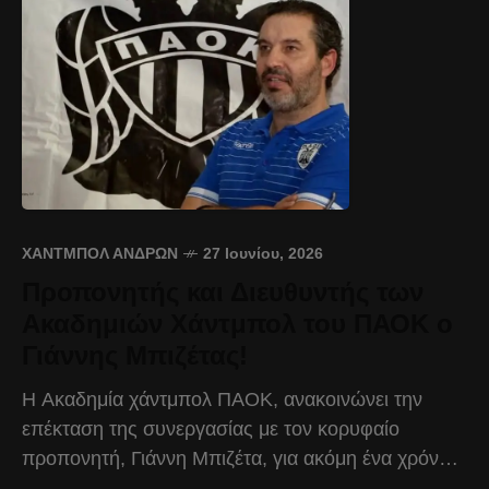
ΧΆΝΤΜΠΟΛ ΑΝΔΡΏΝ
27 Ιουνίου, 2026
Προπονητής και Διευθυντής των
Ακαδημιών Χάντμπολ του ΠΑΟΚ ο
Γιάννης Μπιζέτας!
Η Ακαδημία χάντμπολ ΠΑΟΚ, ανακοινώνει την
επέκταση της συνεργασίας με τον κορυφαίο
προπονητή, Γιάννη Μπιζέτα, για ακόμη ένα χρόνο.
Ο Γιάννης Μπιζέτας είναι ο κορυφαίος προπονητής