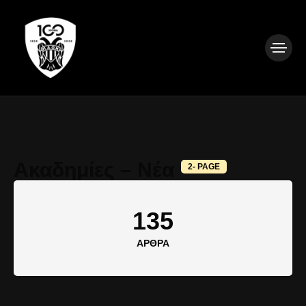
Ακαδημίες – Νέα
2- PAGE
135
ΆΡΘΡΑ