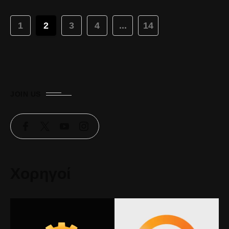
1
2
3
4
...
14
JOIN US
Χορηγοί