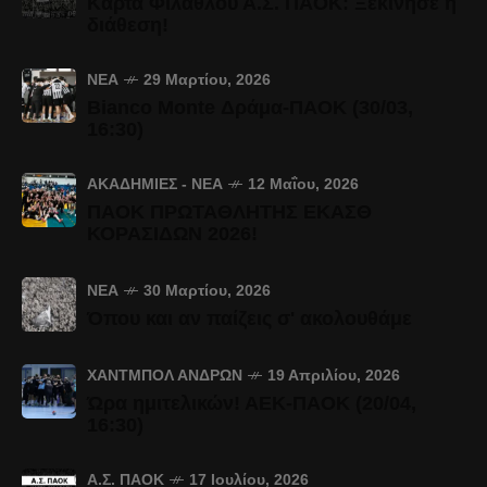
Κάρτα Φιλάθλου Α.Σ. ΠΑΟΚ: Ξεκίνησε η
διάθεση!
ΝΈΑ
29 Μαρτίου, 2026
Bianco Monte Δράμα-ΠΑΟΚ (30/03,
16:30)
ΑΚΑΔΗΜΊΕΣ - ΝΈΑ
12 Μαΐου, 2026
ΠΑΟΚ ΠΡΩΤΑΘΛΗΤΗΣ ΕΚΑΣΘ
ΚΟΡΑΣΙΔΩΝ 2026!
ΝΈΑ
30 Μαρτίου, 2026
Όπου και αν παίζεις σ' ακολουθάμε
ΧΆΝΤΜΠΟΛ ΑΝΔΡΏΝ
19 Απριλίου, 2026
Ώρα ημιτελικών! ΑΕΚ-ΠΑΟΚ (20/04,
16:30)
Α.Σ. ΠΑΟΚ
17 Ιουλίου, 2026