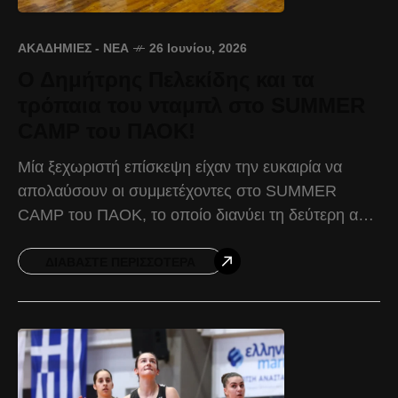
ΑΚΑΔΗΜΊΕΣ - ΝΈΑ
26 Ιουνίου, 2026
Ο Δημήτρης Πελεκίδης και τα
τρόπαια του νταμπλ στο SUMMER
CAMP του ΠΑΟΚ!
Μία ξεχωριστή επίσκεψη είχαν την ευκαιρία να
απολαύσουν οι συμμετέχοντες στο SUMMER
CAMP του ΠΑΟΚ, το οποίο διανύει τη δεύτερη από
τις συνολικά επτά περιόδους του. Το camp
υποδέχθηκε τον
ΔΙΑΒΆΣΤΕ ΠΕΡΙΣΣΌΤΕΡΑ