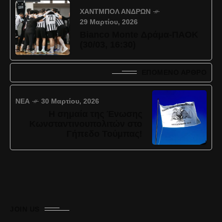
ΧΆΝΤΜΠΟΛ ΑΝΔΡΏΝ
29 Μαρτίου, 2026
Bianco Monte Δράμα-ΠΑΟΚ
(30/03, 16:30)
ΕΠΌΜΕΝΟ ΆΡΘΡΟ
ΝΈΑ
30 Μαρτίου, 2026
Η σημαία της Ένωσης
Κωνσταντινουπολιτών στο
Γήπεδο Τούμπας!
JOIN US