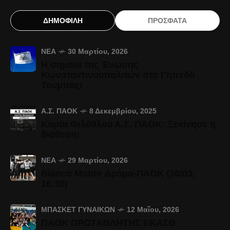
ΔΗΜΟΦΙΛΗ
ΠΡΟΣΦΑΤΑ
ΝΈΑ
30 Μαρτίου, 2026
Η σημαία της Ένωσης
Κωνσταντινουπολιτών στο Γήπεδο
Τούμπας!
Α.Σ. ΠΑΟΚ
8 Δεκεμβρίου, 2025
Κάρτα Φιλάθλου Α.Σ. ΠΑΟΚ: Ξεκίνησε η
διάθεση!
ΝΈΑ
29 Μαρτίου, 2026
Bianco Monte Δράμα-ΠΑΟΚ (30/03,
16:30)
ΜΠΆΣΚΕΤ ΓΥΝΑΙΚΏΝ
12 Μαΐου, 2026
ΠΑΟΚ ΠΡΩΤΑΘΛΗΤΗΣ ΕΚΑΣΘ