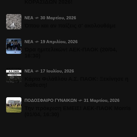
ΚΟΡΑΣΙΔΩΝ 2026!
ΝΈΑ
30 Μαρτίου, 2026
Όπου και αν παίζεις σ' ακολουθάμε
ΝΈΑ
19 Απριλίου, 2026
Ώρα ημιτελικών! ΑΕΚ-ΠΑΟΚ (20/04,
16:30)
ΝΈΑ
17 Ιουλίου, 2026
Κάρτα Φιλάθλου Α.Σ. ΠΑΟΚ: Ξεκίνησε η
διάθεση!
ΠΟΔΌΣΦΑΙΡΟ ΓΥΝΑΙΚΏΝ
31 Μαρτίου, 2026
Την πρόκριση ΕΜΕΙΣ! ΑΕΚ-ΠΑΟΚ Morris
(01/04, 16:30)