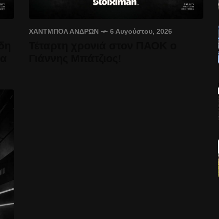
ΧΆΝΤΜΠΟΛ ΑΝΔΡΏΝ
6 Αυγούστου, 2026
δη
Τέταρτη χρονιά στον ΠΑΟΚ ο
έα
Γιάννης Μπάτζιος!