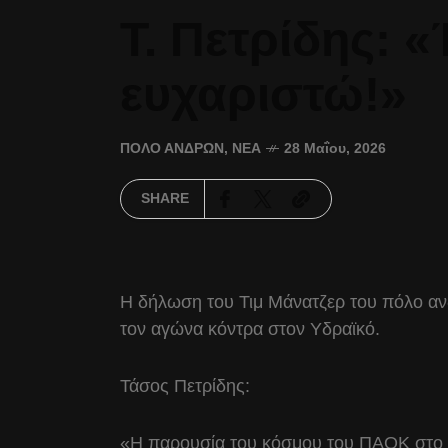
Τ. Πετρίδης: 
ευχαριστώ!»
ΠΌΛΟ ΑΝΔΡΏΝ
,
ΝΈΑ
28 Μαΐου, 2026
SHARE
Η δήλωση του Τιμ Μάνατζερ του πόλο α
τον αγώνα κόντρα στον Υδραϊκό.
Τάσος Πετρίδης:
«Η παρουσία του κόσμου του ΠΑΟΚ στο Π