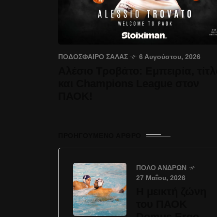
ΠΟΔΌΣΦΑΙΡΟ ΣΆΛΑΣ
6 Αυγούστου, 2026
Αλέσιο Τροβάτο: Εμπειρία, τίτλ
και Champions League στον
ΠΑΟΚ!
ΠΡΟΗΓΟΎΜΕΝΟ ΆΡΘΡΟ
ΠΌΛΟ ΑΝΔΡΏΝ
27 Μαΐου, 2026
Η μεικτή ζώνη
του ΠΑΟΚ
Domus Ergo-