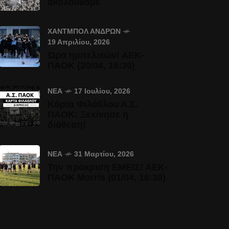
ακολουθάμε
ΧΆΝΤΜΠΟΛ ΑΝΔΡΏΝ
19 Απριλίου, 2026
Ώρα ημιτελικών! ΑΕΚ-
ΠΑΟΚ (20/04, 16:30)
ΝΈΑ
17 Ιουλίου, 2026
Κάρτα Φιλάθλου Α.Σ.
ΠΑΟΚ: Ξεκίνησε η
διάθεση!
ΝΈΑ
31 Μαρτίου, 2026
Την πρόκριση ΕΜΕΙΣ! ΑΕΚ-
ΠΑΟΚ Morris (01/04, 16:30)