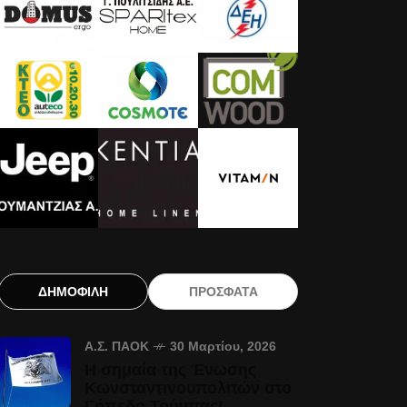
ΔΗΜΟΦΙΛΗ
ΠΡΟΣΦΑΤΑ
Α.Σ. ΠΑΟΚ
30 Μαρτίου, 2026
Η σημαία της Ένωσης
Κωνσταντινουπολιτών στο
Γήπεδο Τούμπας!