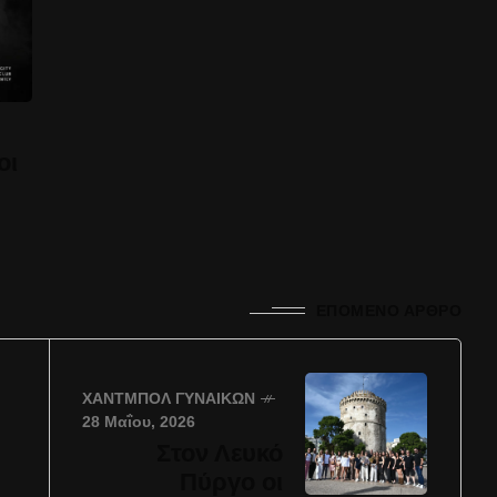
οι
ΕΠΌΜΕΝΟ ΆΡΘΡΟ
ΧΆΝΤΜΠΟΛ ΓΥΝΑΙΚΏΝ
28 Μαΐου, 2026
Στον Λευκό
Πύργο οι