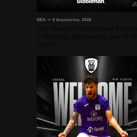
ΝΈΑ
6 Αυγούστου, 2026
Στο πλευρό του Άγγελου Αγγελί
ο Χρήστος Βουδούρης και τη ν
σεζόν!