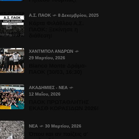
Α.Σ. ΠΑΟΚ
8 Δεκεμβρίου, 2025
Κάρτα Φιλάθλου Α.Σ.
ΠΑΟΚ: Ξεκίνησε η
διάθεση!
ΧΆΝΤΜΠΟΛ ΑΝΔΡΏΝ
29 Μαρτίου, 2026
Bianco Monte Δράμα-
ΠΑΟΚ (30/03, 16:30)
ΑΚΑΔΗΜΊΕΣ - ΝΈΑ
12 Μαΐου, 2026
ΠΑΟΚ ΠΡΩΤΑΘΛΗΤΗΣ
ΕΚΑΣΘ ΚΟΡΑΣΙΔΩΝ 2026!
ΝΈΑ
30 Μαρτίου, 2026
Όπου και αν παίζεις σ'