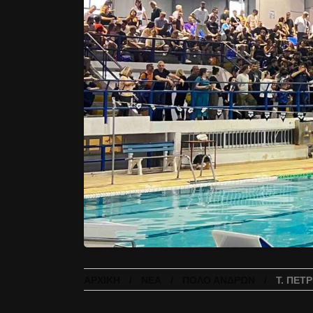
ΑΡΧΙΚΉ
ΝΈΑ
ΠΌΛΟ ΑΝΔΡΏΝ
Τ. ΠΕΤ