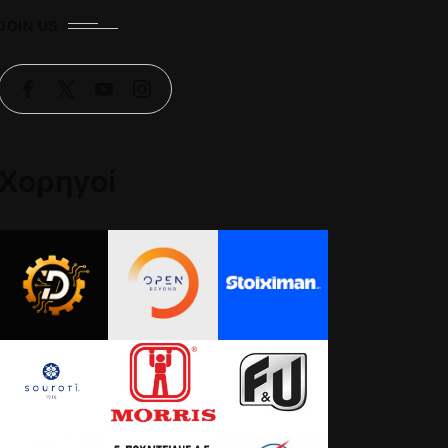
JOIN US
Χορηγοί