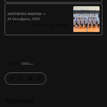
ΧΆΝΤΜΠΟΛ ΑΝΔΡΏΝ
24 Οκτωβρίου, 2025
ΠΑΟΚ-ΓΑΣ Κιλκίς
JOIN US
Χορηγοί