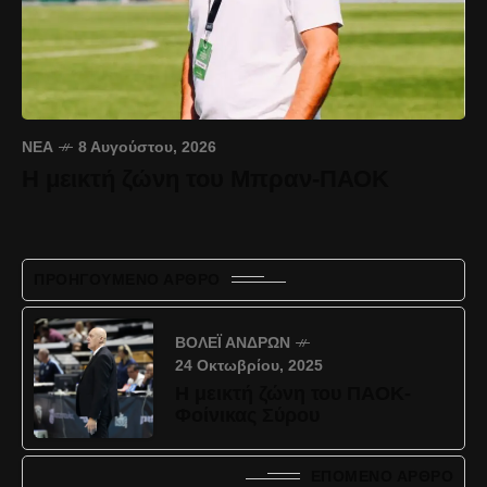
ΝΈΑ
8 Αυγούστου, 2026
Η μεικτή ζώνη του Μπραν-ΠΑΟΚ
ΠΡΟΗΓΟΎΜΕΝΟ ΆΡΘΡΟ
ΒΌΛΕΪ ΑΝΔΡΏΝ
24 Οκτωβρίου, 2025
Η μεικτή ζώνη του ΠΑΟΚ-
Φοίνικας Σύρου
ΕΠΌΜΕΝΟ ΆΡΘΡΟ