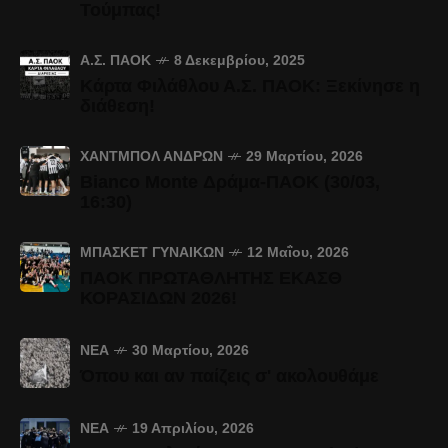
Τούμπας!
Α.Σ. ΠΑΟΚ
8 Δεκεμβρίου, 2025
Κάρτα Φιλάθλου Α.Σ. ΠΑΟΚ: Ξεκίνησε η
διάθεση!
ΧΆΝΤΜΠΟΛ ΑΝΔΡΏΝ
29 Μαρτίου, 2026
Bianco Monte Δράμα-ΠΑΟΚ (30/03,
16:30)
ΜΠΆΣΚΕΤ ΓΥΝΑΙΚΏΝ
12 Μαΐου, 2026
ΠΑΟΚ ΠΡΩΤΑΘΛΗΤΗΣ ΕΚΑΣΘ
ΚΟΡΑΣΙΔΩΝ 2026!
ΝΈΑ
30 Μαρτίου, 2026
Όπου και αν παίζεις σ' ακολουθάμε
ΝΈΑ
19 Απριλίου, 2026