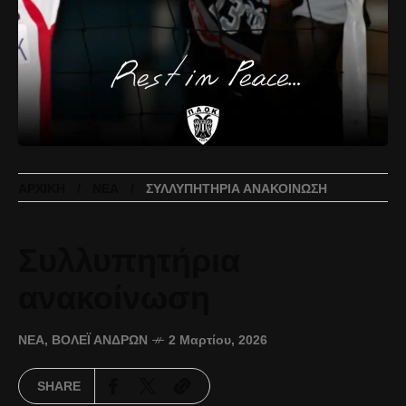
ΑΡΧΙΚΉ
ΝΈΑ
ΣΥΛΛΥΠΗΤΉΡΙΑ ΑΝΑΚΟΊΝΩΣΗ
Συλλυπητήρια
ανακοίνωση
ΝΈΑ
,
ΒΌΛΕΪ ΑΝΔΡΏΝ
2 Μαρτίου, 2026
SHARE