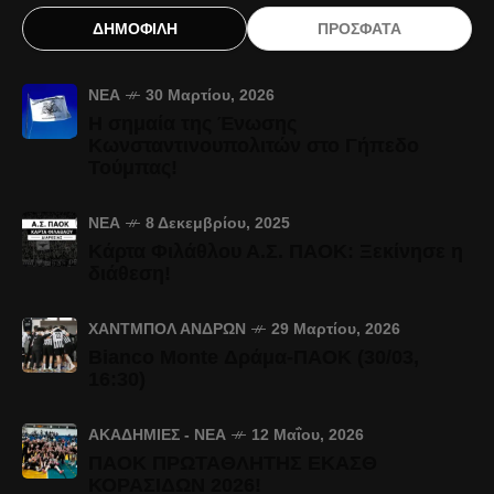
ΔΗΜΟΦΙΛΗ
ΠΡΟΣΦΑΤΑ
ΝΈΑ
30 Μαρτίου, 2026
Η σημαία της Ένωσης
Κωνσταντινουπολιτών στο Γήπεδο
Τούμπας!
ΝΈΑ
8 Δεκεμβρίου, 2025
Κάρτα Φιλάθλου Α.Σ. ΠΑΟΚ: Ξεκίνησε η
διάθεση!
ΧΆΝΤΜΠΟΛ ΑΝΔΡΏΝ
29 Μαρτίου, 2026
Bianco Monte Δράμα-ΠΑΟΚ (30/03,
16:30)
ΑΚΑΔΗΜΊΕΣ - ΝΈΑ
12 Μαΐου, 2026
ΠΑΟΚ ΠΡΩΤΑΘΛΗΤΗΣ ΕΚΑΣΘ
ΚΟΡΑΣΙΔΩΝ 2026!