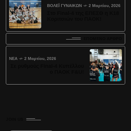
ΒΌΛΕΪ ΓΥΝΑΙΚΏΝ
2 Μαρτίου, 2026
Στο Final-4 της ΕΠΕΣΘ η Κ18
Κοριτσιών του ΠΑΟΚ!
ΕΠΌΜΕΝΟ ΆΡΘΡΟ
ΝΈΑ
2 Μαρτίου, 2026
Σε ρυθμούς Final-4 Κυπέλλου
ο ΠΑΟΚ F&U!
JOIN US