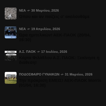
ΝΈΑ
30 Μαρτίου, 2026
Όπου και αν παίζεις σ' ακολουθάμε
ΝΈΑ
19 Απριλίου, 2026
Ώρα ημιτελικών! ΑΕΚ-ΠΑΟΚ (20/04,
16:30)
Α.Σ. ΠΑΟΚ
17 Ιουλίου, 2026
Κάρτα Φιλάθλου Α.Σ. ΠΑΟΚ: Ξεκίνησε η
διάθεση!
ΠΟΔΌΣΦΑΙΡΟ ΓΥΝΑΙΚΏΝ
31 Μαρτίου, 2026
Την πρόκριση ΕΜΕΙΣ! ΑΕΚ-ΠΑΟΚ Morris
(01/04, 16:30)