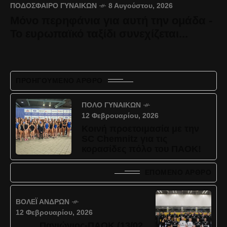
ΠΟΔΌΣΦΑΙΡΟ ΓΥΝΑΙΚΏΝ
8 Αυγούστου, 2026
Μόνο περηφάνια για αυτή την ομάδα -
Το ευρωπαϊκό ταξίδι συνεχίζεται...
ΠΡΟΗΓΟΎΜΕΝΟ ΆΡΘΡΟ
ΠΌΛΟ ΓΥΝΑΙΚΏΝ
12 Φεβρουαρίου, 2026
Κοινή προετοιμασία με την
SC Chemnitz για τις
κορασίδες πόλο του ΠΑΟΚ!
ΕΠΌΜΕΝΟ ΆΡΘΡΟ
ΒΌΛΕΪ ΑΝΔΡΏΝ
12 Φεβρουαρίου, 2026
Πανιώνιος-ΠΑΟΚ (13/02,