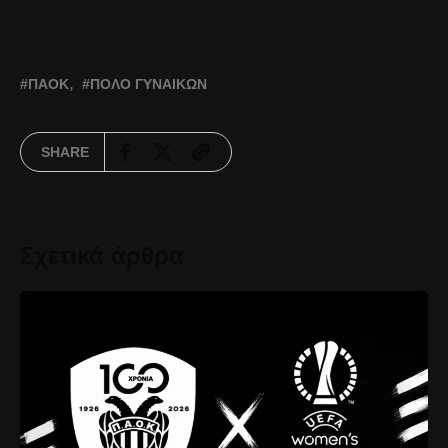
ΠΑΟΚ
ΠΌΛΟ ΓΥΝΑΙΚΏΝ
SHARE
Σχετικά άρθρα