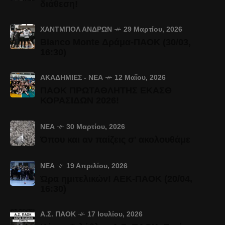
διάθεση!
ΧΆΝΤΜΠΟΛ ΑΝΔΡΏΝ
29 Μαρτίου, 2026
Bianco Monte Δράμα-ΠΑΟΚ (30/03,
16:30)
ΑΚΑΔΗΜΊΕΣ - ΝΈΑ
12 Μαΐου, 2026
ΠΑΟΚ ΠΡΩΤΑΘΛΗΤΗΣ ΕΚΑΣΘ
ΚΟΡΑΣΙΔΩΝ 2026!
ΝΈΑ
30 Μαρτίου, 2026
Όπου και αν παίζεις σ' ακολουθάμε
ΝΈΑ
19 Απριλίου, 2026
Ώρα ημιτελικών! ΑΕΚ-ΠΑΟΚ (20/04,
16:30)
Α.Σ. ΠΑΟΚ
17 Ιουλίου, 2026