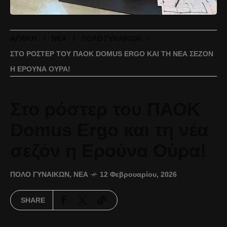
ΑΡΧΙΚΉ
ΝΈΑ
ΠΌΛΟ ΓΥΝΑΙΚΏΝ
ΣΤΟ ΡΌΣΤΕΡ ΤΟΥ ΠΑΟΚ DOMUS ERGO ΚΑΙ ΤΗ ΝΈΑ ΣΕΖΌΝ
Η ΕΡΟΎΝΑ ΟΎΡΑ!
Στο ρόστερ του ΠΑΟΚ
Domus Ergo και τη νέα
σεζόν η Ερούνα Ούρα!
ΠΌΛΟ ΓΥΝΑΙΚΏΝ
,
ΝΈΑ
12 Φεβρουαρίου, 2026
SHARE