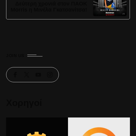
Δεύτερη χρονιά στον ΠΑΟΚ
Morris η Μινέλα Γκατσανίτσα!
JOIN US
Χορηγοί