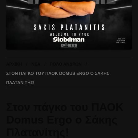
ΑΡΧΙΚΉ
ΝΈΑ
ΠΌΛΟ ΑΝΔΡΏΝ
ΣΤΟΝ ΠΆΓΚΟ ΤΟΥ ΠΑΟΚ DOMUS ERGO Ο ΣΆΚΗΣ
ΠΛΑΤΑΝΊΤΗΣ!
Στον πάγκο του ΠΑΟΚ
Domus Ergo ο Σάκης
Πλατανίτης!