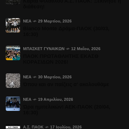
Κάρτα Φιλάθλου Α.Σ. ΠΑΟΚ: Ξεκίνησε η
διάθεση!
ΝΈΑ
29 Μαρτίου, 2026
Bianco Monte Δράμα-ΠΑΟΚ (30/03,
16:30)
ΜΠΆΣΚΕΤ ΓΥΝΑΙΚΏΝ
12 Μαΐου, 2026
ΠΑΟΚ ΠΡΩΤΑΘΛΗΤΗΣ ΕΚΑΣΘ
ΚΟΡΑΣΙΔΩΝ 2026!
ΝΈΑ
30 Μαρτίου, 2026
Όπου και αν παίζεις σ' ακολουθάμε
ΝΈΑ
19 Απριλίου, 2026
Ώρα ημιτελικών! ΑΕΚ-ΠΑΟΚ (20/04,
16:30)
Α.Σ. ΠΑΟΚ
17 Ιουλίου, 2026