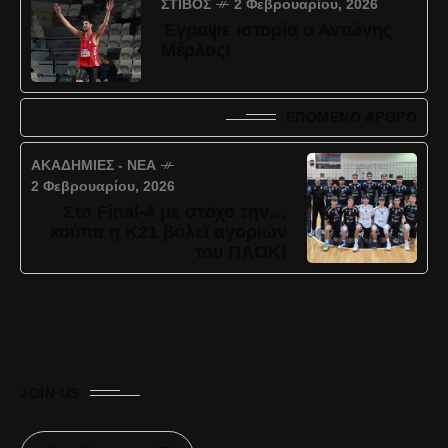
ΣΤΊΒΟΣ
2 Φεβρουαρίου, 2026
Έγραψε ιστορία ο Αντώνης
Μέρλος!
ΕΠΌΜΕΝΟ ΆΡΘΡΟ
ΑΚΑΔΗΜΊΕΣ - ΝΈΑ
2 Φεβρουαρίου, 2026
Στο Final-4 με στόχο την…
κούπα η Κ21 βόλεϊ αγοριών
του ΠΑΟΚ!
JOIN US