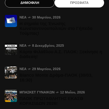
ΔΗΜΟΦΙΛΗ
ΠΡΟΣΦΑΤΑ
ΝΈΑ
30 Μαρτίου, 2026
Η σημαία της Ένωσης
Κωνσταντινουπολιτών στο Γήπεδο
Τούμπας!
ΝΈΑ
8 Δεκεμβρίου, 2025
Κάρτα Φιλάθλου Α.Σ. ΠΑΟΚ: Ξεκίνησε η
διάθεση!
ΝΈΑ
29 Μαρτίου, 2026
Bianco Monte Δράμα-ΠΑΟΚ (30/03,
16:30)
ΜΠΆΣΚΕΤ ΓΥΝΑΙΚΏΝ
12 Μαΐου, 2026
ΠΑΟΚ ΠΡΩΤΑΘΛΗΤΗΣ ΕΚΑΣΘ
ΚΟΡΑΣΙΔΩΝ 2026!