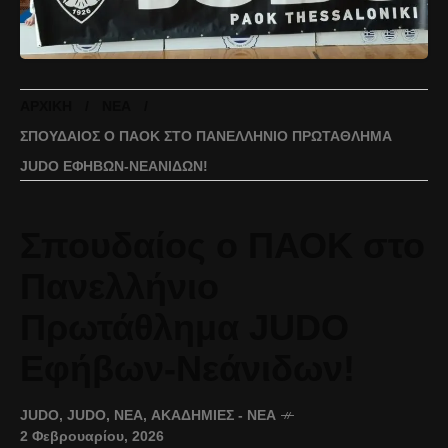
ΑΡΧΙΚΉ
ΝΈΑ
ΣΠΟΥΔΑΊΟΣ Ο ΠΑΟΚ ΣΤΟ ΠΑΝΕΛΛΉΝΙΟ ΠΡΩΤΆΘΛΗΜΑ
JUDO ΕΦΉΒΩΝ-ΝΕΆΝΙΔΩΝ!
Σπουδαίος ο ΠΑΟΚ στο
Πανελλήνιο
Πρωτάθλημα JUDO
Εφήβων-Νεάνιδων!
JUDO
,
JUDO
,
ΝΈΑ
,
ΑΚΑΔΗΜΊΕΣ - ΝΈΑ
2 Φεβρουαρίου, 2026