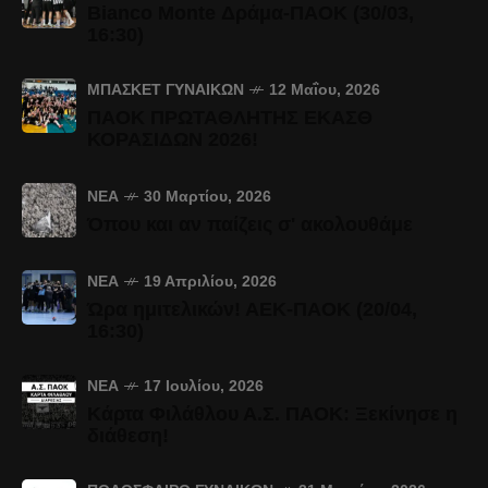
Bianco Monte Δράμα-ΠΑΟΚ (30/03,
16:30)
ΜΠΆΣΚΕΤ ΓΥΝΑΙΚΏΝ
12 Μαΐου, 2026
ΠΑΟΚ ΠΡΩΤΑΘΛΗΤΗΣ ΕΚΑΣΘ
ΚΟΡΑΣΙΔΩΝ 2026!
ΝΈΑ
30 Μαρτίου, 2026
Όπου και αν παίζεις σ' ακολουθάμε
ΝΈΑ
19 Απριλίου, 2026
Ώρα ημιτελικών! ΑΕΚ-ΠΑΟΚ (20/04,
16:30)
ΝΈΑ
17 Ιουλίου, 2026
Κάρτα Φιλάθλου Α.Σ. ΠΑΟΚ: Ξεκίνησε η
διάθεση!