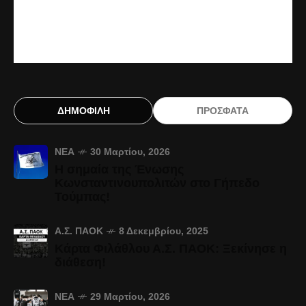
ΔΗΜΟΦΙΛΗ
ΠΡΟΣΦΑΤΑ
ΝΈΑ
30 Μαρτίου, 2026
Η σημαία της Ένωσης
Κωνσταντινουπολιτών στο Γήπεδο
Τούμπας!
Α.Σ. ΠΑΟΚ
8 Δεκεμβρίου, 2025
Κάρτα Φιλάθλου Α.Σ. ΠΑΟΚ: Ξεκίνησε η
διάθεση!
ΝΈΑ
29 Μαρτίου, 2026