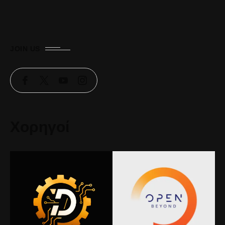
JOIN US
Χορηγοί