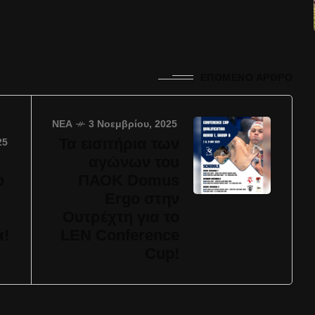
ΕΠΌΜΕΝΟ ΆΡΘΡΟ
ΝΈΑ
3 Νοεμβρίου, 2025
Τα εισιτήρια των
25
αγώνων του
ο
ΠΑΟΚ Domus
Ergo στην
Ουτρέχτη για το
ά!
LEN Conference
Cup!