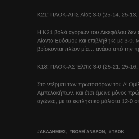
Κ21: ΠΑΟΚ-ΑΠΣ Αίας 3-0 (25-14, 25-13,
Η Κ21 βόλεϊ αγοριών του Δικεφάλου δεν 
Αίαντα Ευόσμου και επιβλήθηκε με 3-0. Μ
βρίσκονται πλέον μία… ανάσα από την π
Κ18: ΠΑΟΚ-ΑΣ Έλπις 3-0 (25-21, 25-16,
Στο ντέρμπι των πρωτοπόρων του Α’ Ομίλ
Αμπελοκήπων, και έτσι έμεινε μόνος πρώ
αγώνες, με το εκπληκτικό μάλιστα 12-0 σ
ΑΚΑΔΗΜΊΕΣ
ΒΌΛΕΪ ΑΝΔΡΏΝ
ΠΑΟΚ