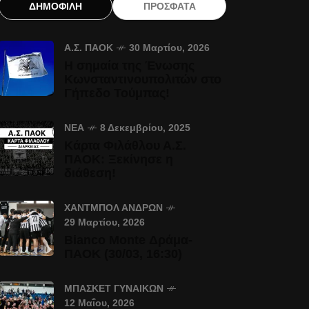
ΔΗΜΟΦΙΛΗ
ΠΡΟΣΦΑΤΑ
Α.Σ. ΠΑΟΚ
30 Μαρτίου, 2026
Η σημαία της Ένωσης
Κωνσταντινουπολιτών στο
Γήπεδο Τούμπας!
ΝΈΑ
8 Δεκεμβρίου, 2025
Κάρτα Φιλάθλου Α.Σ.
ΠΑΟΚ: Ξεκίνησε η
διάθεση!
ΧΆΝΤΜΠΟΛ ΑΝΔΡΏΝ
29 Μαρτίου, 2026
Bianco Monte Δράμα-
ΠΑΟΚ (30/03, 16:30)
ΜΠΆΣΚΕΤ ΓΥΝΑΙΚΏΝ
12 Μαΐου, 2026