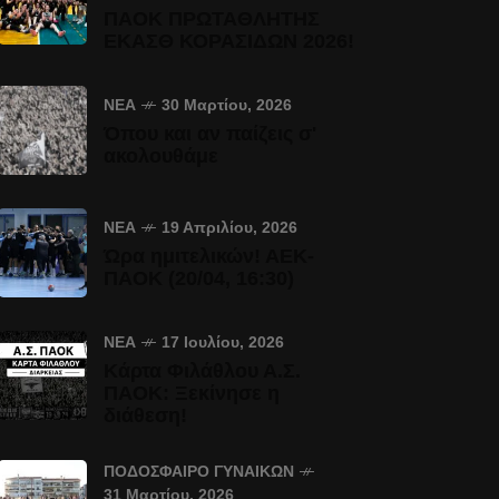
ΠΑΟΚ ΠΡΩΤΑΘΛΗΤΗΣ
ΕΚΑΣΘ ΚΟΡΑΣΙΔΩΝ 2026!
ΝΈΑ
30 Μαρτίου, 2026
Όπου και αν παίζεις σ'
ακολουθάμε
ΝΈΑ
19 Απριλίου, 2026
Ώρα ημιτελικών! ΑΕΚ-
ΠΑΟΚ (20/04, 16:30)
ΝΈΑ
17 Ιουλίου, 2026
Κάρτα Φιλάθλου Α.Σ.
ΠΑΟΚ: Ξεκίνησε η
διάθεση!
ΠΟΔΌΣΦΑΙΡΟ ΓΥΝΑΙΚΏΝ
31 Μαρτίου, 2026