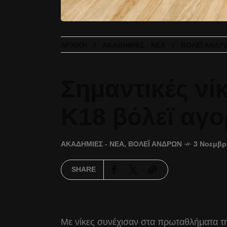
ΑΡΧΙΚΉ
ΑΚΑΔΗΜΊΕΣ - ΝΈΑ
ΒΌΛΕΪ ΑΝΔΡ
Σημαντικές νίκ
Κ18 βόλεϊ αγ
ΑΚΑΔΗΜΊΕΣ - ΝΈΑ
,
ΒΌΛΕΪ ΑΝΔΡΏΝ
3 Νοεμβρ
SHARE
Με νίκες συνέχισαν στα πρωταθλήματα τ