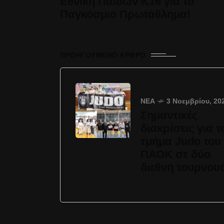
Εθνική Παίδων Κ16 για το
Παγκόσμιο Πρωτάθλημα!
ΠΡΟΗΓΟΎΜΕΝΟ ΆΡΘΡΟ
ΝΈΑ
3 Νοεμβρίου, 20
Σημαντικές
διακρίσεις για τ
τμήμα Judo του
ΠΑΟΚ σε δύο
διεθνή τουρνου