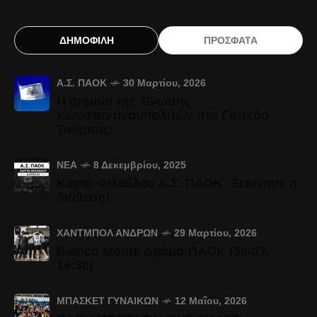
ΔΗΜΟΦΙΛΗ
ΠΡΟΣΦΑΤΑ
Α.Σ. ΠΑΟΚ
30 Μαρτίου, 2026
Η σημαία της Ένωσης
Κωνσταντινουπολιτών στο Γήπεδο
Τούμπας!
ΝΈΑ
8 Δεκεμβρίου, 2025
Κάρτα Φιλάθλου Α.Σ. ΠΑΟΚ: Ξεκίνησε η
διάθεση!
ΧΆΝΤΜΠΟΛ ΑΝΔΡΏΝ
29 Μαρτίου, 2026
Bianco Monte Δράμα-ΠΑΟΚ (30/03,
16:30)
ΜΠΆΣΚΕΤ ΓΥΝΑΙΚΏΝ
12 Μαΐου, 2026