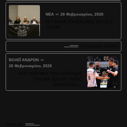
ΝΈΑ
26 Φεβρουαρίου, 2026
Η Γενική Συνέλευση του Α.Σ.
ΠΑΟΚ
ΕΠΌΜΕΝΟ ΆΡΘΡΟ
ΒΌΛΕΪ ΑΝΔΡΏΝ
26 Φεβρουαρίου, 2026
Δεν κράτησε την υποδοχή
του και έμεινε εκτός
κυπέλλου…
JOIN US