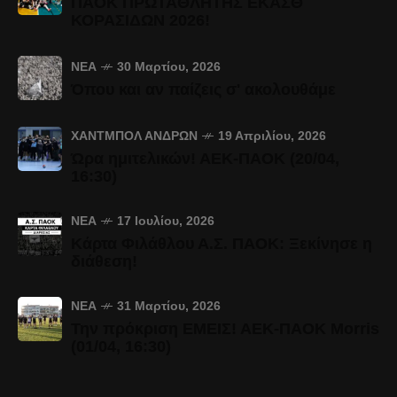
ΠΑΟΚ ΠΡΩΤΑΘΛΗΤΗΣ ΕΚΑΣΘ
ΚΟΡΑΣΙΔΩΝ 2026!
ΝΈΑ
30 Μαρτίου, 2026
Όπου και αν παίζεις σ' ακολουθάμε
ΧΆΝΤΜΠΟΛ ΑΝΔΡΏΝ
19 Απριλίου, 2026
Ώρα ημιτελικών! ΑΕΚ-ΠΑΟΚ (20/04,
16:30)
ΝΈΑ
17 Ιουλίου, 2026
Κάρτα Φιλάθλου Α.Σ. ΠΑΟΚ: Ξεκίνησε η
διάθεση!
ΝΈΑ
31 Μαρτίου, 2026
Την πρόκριση ΕΜΕΙΣ! ΑΕΚ-ΠΑΟΚ Morris
(01/04, 16:30)