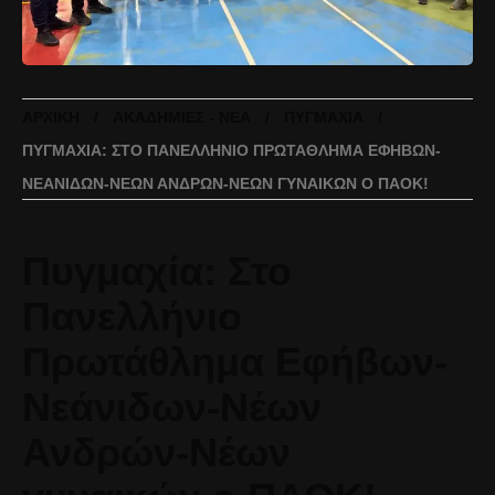
ΑΡΧΙΚΉ
ΑΚΑΔΗΜΊΕΣ - ΝΈΑ
ΠΥΓΜΑΧΊΑ
ΠΥΓΜΑΧΊΑ: ΣΤΟ ΠΑΝΕΛΛΉΝΙΟ ΠΡΩΤΆΘΛΗΜΑ ΕΦΉΒΩΝ-
ΝΕΆΝΙΔΩΝ-ΝΈΩΝ ΑΝΔΡΏΝ-ΝΈΩΝ ΓΥΝΑΙΚΏΝ Ο ΠΑΟΚ!
Πυγμαχία: Στο
Πανελλήνιο
Πρωτάθλημα Εφήβων-
Νεάνιδων-Νέων
Ανδρών-Νέων