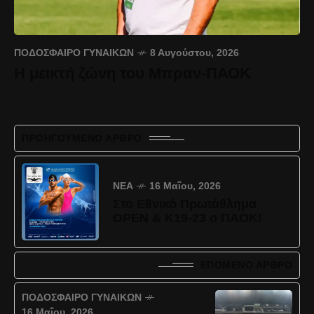
ΠΟΔΌΣΦΑΙΡΟ ΓΥΝΑΙΚΏΝ
8 Αυγούστου, 2026
Η μεικτή ζώνη του Μπραν-ΠΑΟΚ
ΠΡΟΗΓΟΎΜΕΝΟ ΆΡΘΡΟ
ΝΈΑ
16 Μαΐου, 2026
Στο Εθνικό Πρωτάθλημα
OPEN & Κ19-23 ο ΠΑΟΚ!
ΕΠΌΜΕΝΟ ΆΡΘΡΟ
ΠΟΔΌΣΦΑΙΡΟ ΓΥΝΑΙΚΏΝ
16 Μαΐου, 2026