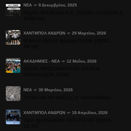
ΝΈΑ
8 Δεκεμβρίου, 2025
Κάρτα Φιλάθλου Α.Σ. ΠΑΟΚ: Ξεκίνησε η
διάθεση!
ΧΆΝΤΜΠΟΛ ΑΝΔΡΏΝ
29 Μαρτίου, 2026
Bianco Monte Δράμα-ΠΑΟΚ (30/03,
16:30)
ΑΚΑΔΗΜΊΕΣ - ΝΈΑ
12 Μαΐου, 2026
ΠΑΟΚ ΠΡΩΤΑΘΛΗΤΗΣ ΕΚΑΣΘ
ΚΟΡΑΣΙΔΩΝ 2026!
ΝΈΑ
30 Μαρτίου, 2026
Όπου και αν παίζεις σ' ακολουθάμε
ΧΆΝΤΜΠΟΛ ΑΝΔΡΏΝ
19 Απριλίου, 2026
Ώρα ημιτελικών! ΑΕΚ-ΠΑΟΚ (20/04,
16:30)