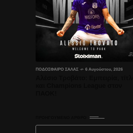
ΠΟΔΌΣΦΑΙΡΟ ΣΆΛΑΣ
6 Αυγούστου, 2026
Αλέσιο Τροβάτο: Εμπειρία, τίτλ
και Champions League στον
ΠΑΟΚ!
ΠΡΟΗΓΟΎΜΕΝΟ ΆΡΘΡΟ