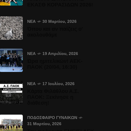
ΕΚΑΣΘ ΚΟΡΑΣΙΔΩΝ 2026!
ΝΈΑ
30 Μαρτίου, 2026
Όπου και αν παίζεις σ'
ακολουθάμε
ΝΈΑ
19 Απριλίου, 2026
Ώρα ημιτελικών! ΑΕΚ-
ΠΑΟΚ (20/04, 16:30)
ΝΈΑ
17 Ιουλίου, 2026
Κάρτα Φιλάθλου Α.Σ.
ΠΑΟΚ: Ξεκίνησε η
διάθεση!
ΠΟΔΌΣΦΑΙΡΟ ΓΥΝΑΙΚΏΝ
31 Μαρτίου, 2026