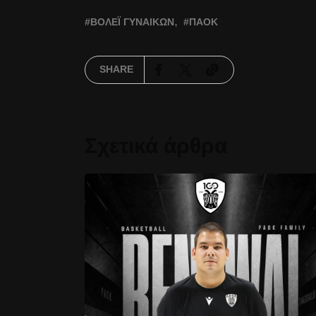
ΒΌΛΕΪ ΓΥΝΑΙΚΏΝ
ΠΑΟΚ
SHARE
Σχετικά άρθρα