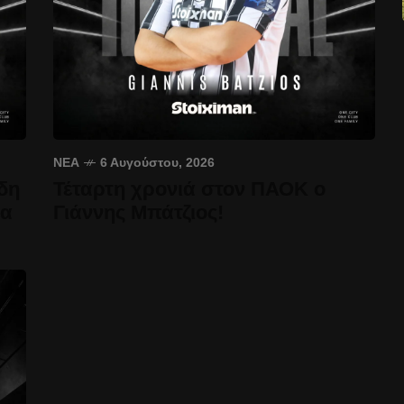
ΝΈΑ
6 Αυγούστου, 2026
δη
Τέταρτη χρονιά στον ΠΑΟΚ ο
έα
Γιάννης Μπάτζιος!