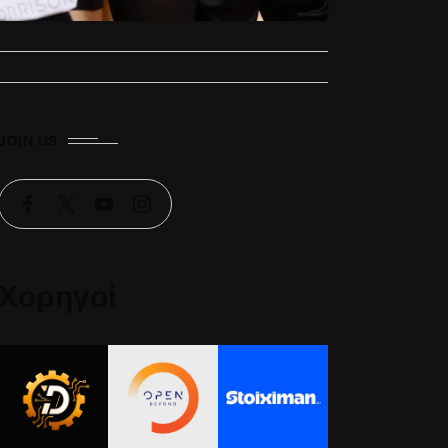
JOIN US
Χορηγοί