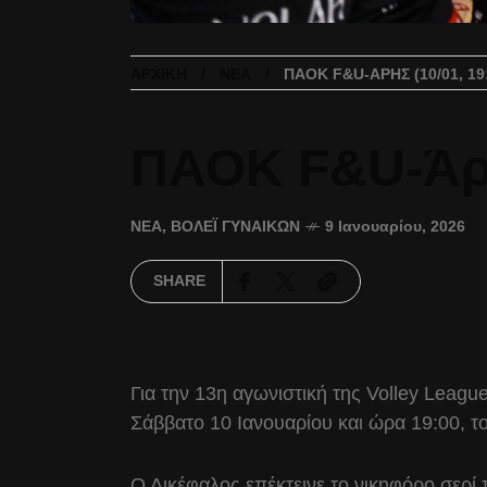
ΑΡΧΙΚΉ
ΝΈΑ
ΠΑΟΚ F&U-ΆΡΗΣ (10/01, 19
ΠΑΟΚ F&U-Άρης
ΝΈΑ
,
ΒΌΛΕΪ ΓΥΝΑΙΚΏΝ
9 Ιανουαρίου, 2026
SHARE
Για την 13η αγωνιστική της Volley Leag
Σάββατο 10 Ιανουαρίου και ώρα 19:00, τ
Ο Δικέφαλος επέκτεινε το νικηφόρο σερί 