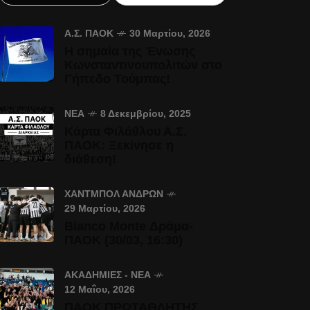
Α.Σ. ΠΑΟΚ
30 Μαρτίου, 2026
Η σημαία της Ένωσης
Κωνσταντινουπολιτών στο
Γήπεδο Τούμπας!
ΝΈΑ
8 Δεκεμβρίου, 2025
Κάρτα Φιλάθλου Α.Σ.
ΠΑΟΚ: Ξεκίνησε η
διάθεση!
ΧΆΝΤΜΠΟΛ ΑΝΔΡΏΝ
29 Μαρτίου, 2026
Bianco Monte Δράμα-
ΠΑΟΚ (30/03, 16:30)
ΑΚΑΔΗΜΊΕΣ - ΝΈΑ
12 Μαΐου, 2026
ΠΑΟΚ ΠΡΩΤΑΘΛΗΤΗΣ