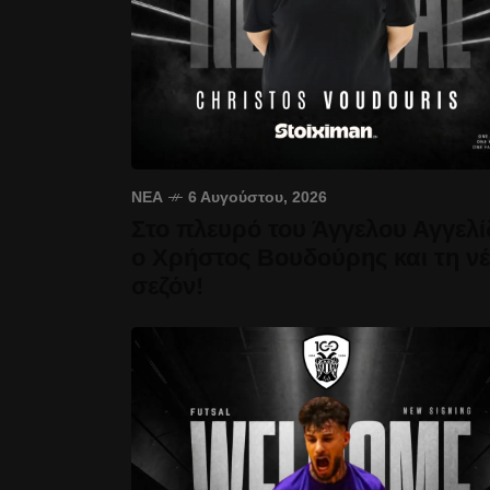
ΝΈΑ
6 Αυγούστου, 2026
Στο πλευρό του Άγγελου Αγγελί
ο Χρήστος Βουδούρης και τη ν
σεζόν!