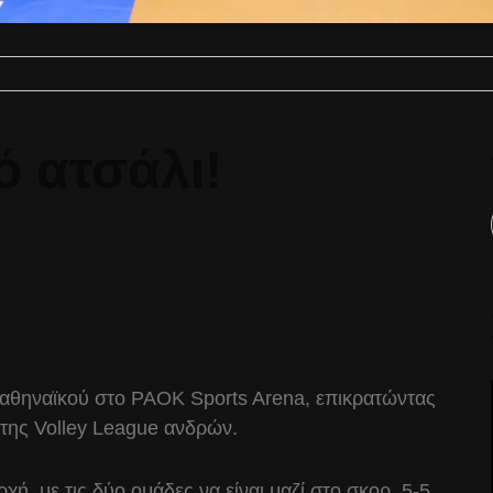
 ατσάλι!
αθηναϊκού στο PAOK Sports Arena, επικρατώντας
ς της Volley League ανδρών.
ή, με τις δύο ομάδες να είναι μαζί στο σκορ, 5-5.