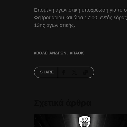
Επόμενη αγωνιστική υποχρέωση για το 
Φεβρουαρίου και ώρα 17:00, εντός έδρας
13ης αγωνιστικής.
ΒΌΛΕΪ ΑΝΔΡΏΝ
ΠΑΟΚ
SHARE
Σχετικά άρθρα