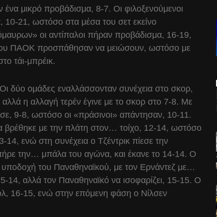
 ένα μικρό προβάδισμα, 8-7. Οι φιλοξενούμενοι
 10-21, ωστόσο στα μέσα του σετ εκείνο
μαυρων» οι αντίπαλοι πήραν προβάδισμα, 16-19,
ς του ΠΑΟΚ προσπάθησαν να μειώσουν, ωστόσο με
 στο τάι-μπρέικ.
. Οι δύο ομάδες εναλλάσσονταν συνέχεια στο σκορ,
 αλλά η αλλαγή τερέν έγινε με το σκορ στο 7-8. Με
ε, 9-8, ωστόσο οι «πράσινοι» απάντησαν, 10-11.
να βρέθηκε με την πλάτη στον… τοίχο, 12-14, ωστόσο
-14, ενώ στη συνέχεια ο Τζέντρικ πίεσε την
ήρε την… μπάλα του αγώνα, και έκανε το 14-14. Ο
ν υποδοχή του Παναθηναϊκού, με τον Ερνάντεζ με…
5-14, αλλά τον Παναθηναϊκό να ισοφαρίζει, 15-15. Ο
λ, 16-15, ενώ στην επόμενη φάση ο Νίλσεν