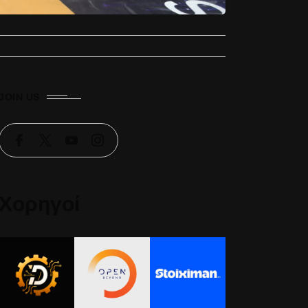
JOIN US
Χορηγοί