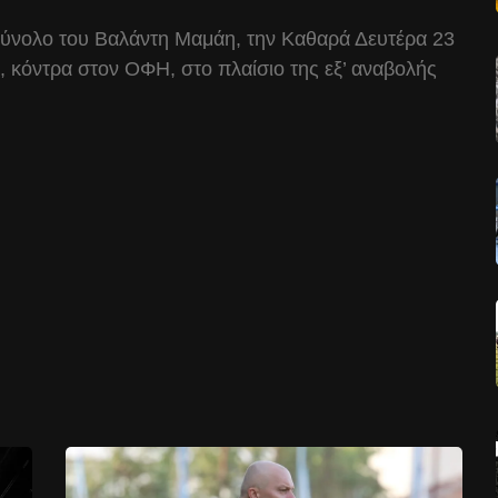
σύνολο του Βαλάντη Μαμάη, την Καθαρά Δευτέρα 23
, κόντρα στον ΟΦΗ, στο πλαίσιο της εξ’ αναβολής