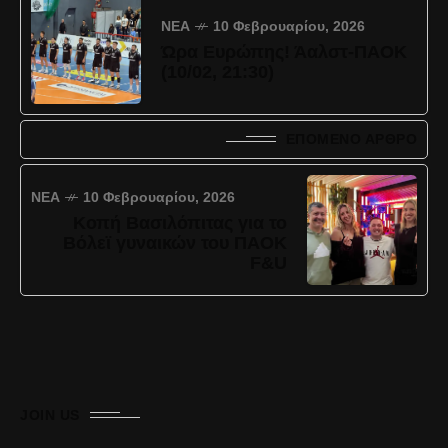
ΝΈΑ
10 Φεβρουαρίου, 2026
Ώρα Ευρώπης! Άαλστ-ΠΑΟΚ
(10/02, 21:30)
ΕΠΌΜΕΝΟ ΆΡΘΡΟ
ΝΈΑ
10 Φεβρουαρίου, 2026
Κοπή Βασιλόπιτας για το
Βόλεϊ γυναικών του ΠΑΟΚ
F&U
JOIN US