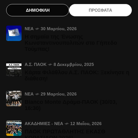
ΔΗΜΟΦΙΛΗ
ΠΡΟΣΦΑΤΑ
ΝΈΑ
30 Μαρτίου, 2026
Η σημαία της Ένωσης
Κωνσταντινουπολιτών στο Γήπεδο
Τούμπας!
Α.Σ. ΠΑΟΚ
8 Δεκεμβρίου, 2025
Κάρτα Φιλάθλου Α.Σ. ΠΑΟΚ: Ξεκίνησε η
διάθεση!
ΝΈΑ
29 Μαρτίου, 2026
Bianco Monte Δράμα-ΠΑΟΚ (30/03,
16:30)
ΑΚΑΔΗΜΊΕΣ - ΝΈΑ
12 Μαΐου, 2026
ΠΑΟΚ ΠΡΩΤΑΘΛΗΤΗΣ ΕΚΑΣΘ
ΚΟΡΑΣΙΔΩΝ 2026!