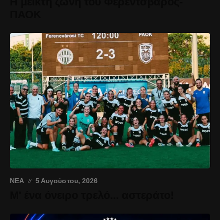
Η μεικτή ζώνη του Φερεντσβάρος-
ΠΑΟΚ
ΝΈΑ
5 Αυγούστου, 2026
Μ' ένα όνειρο τρελό... αστεράτο!