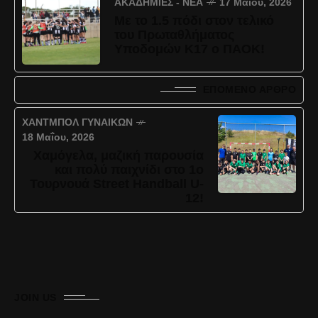
ΑΚΑΔΗΜΊΕΣ - ΝΈΑ
17 Μαΐου, 2026
Με το 1.5 πόδι στον τελικό
του Πρωταθλήματος
Υποδομών Κ17 ο ΠΑΟΚ!
ΕΠΌΜΕΝΟ ΆΡΘΡΟ
ΧΆΝΤΜΠΟΛ ΓΥΝΑΙΚΏΝ
18 Μαΐου, 2026
Χαμόγελα, μαζική παρουσία
και πολύ παιχνίδι στο 1ο
Τουρνουά Street Handball U-
12!
JOIN US