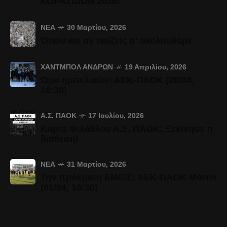
ΚΟΡΑΣΙΔΩΝ 2026!
ΝΈΑ
30 Μαρτίου, 2026
Όπου και αν παίζεις σ' ακολουθάμε
ΧΆΝΤΜΠΟΛ ΑΝΔΡΏΝ
19 Απριλίου, 2026
Ώρα ημιτελικών! ΑΕΚ-ΠΑΟΚ (20/04,
16:30)
Α.Σ. ΠΑΟΚ
17 Ιουλίου, 2026
Κάρτα Φιλάθλου Α.Σ. ΠΑΟΚ: Ξεκίνησε η
διάθεση!
ΝΈΑ
31 Μαρτίου, 2026
Την πρόκριση ΕΜΕΙΣ! ΑΕΚ-ΠΑΟΚ Morris
(01/04, 16:30)