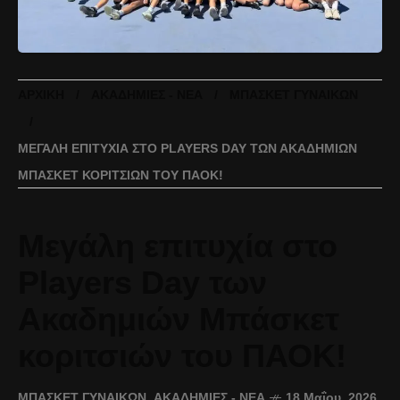
ΑΡΧΙΚΉ
ΑΚΑΔΗΜΊΕΣ - ΝΈΑ
ΜΠΆΣΚΕΤ ΓΥΝΑΙΚΏΝ
ΜΕΓΆΛΗ ΕΠΙΤΥΧΊΑ ΣΤΟ PLAYERS DAY ΤΩΝ ΑΚΑΔΗΜΙΏΝ
ΜΠΆΣΚΕΤ ΚΟΡΙΤΣΙΏΝ ΤΟΥ ΠΑΟΚ!
Μεγάλη επιτυχία στο
Players Day των
Ακαδημιών Μπάσκετ
κοριτσιών του ΠΑΟΚ!
ΜΠΆΣΚΕΤ ΓΥΝΑΙΚΏΝ
,
ΑΚΑΔΗΜΊΕΣ - ΝΈΑ
18 Μαΐου, 2026