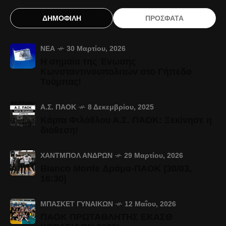
ΔΗΜΟΦΙΛΗ
ΠΡΟΣΦΑΤΑ
ΝΈΑ
30 Μαρτίου, 2026
Η σημαία της Ένωσης
Κωνσταντινουπολιτών στο Γήπεδο
Τούμπας!
Α.Σ. ΠΑΟΚ
8 Δεκεμβρίου, 2025
Κάρτα Φιλάθλου Α.Σ. ΠΑΟΚ: Ξεκίνησε η
διάθεση!
ΧΆΝΤΜΠΟΛ ΑΝΔΡΏΝ
29 Μαρτίου, 2026
Bianco Monte Δράμα-ΠΑΟΚ (30/03,
16:30)
ΜΠΆΣΚΕΤ ΓΥΝΑΙΚΏΝ
12 Μαΐου, 2026
ΠΑΟΚ ΠΡΩΤΑΘΛΗΤΗΣ ΕΚΑΣΘ