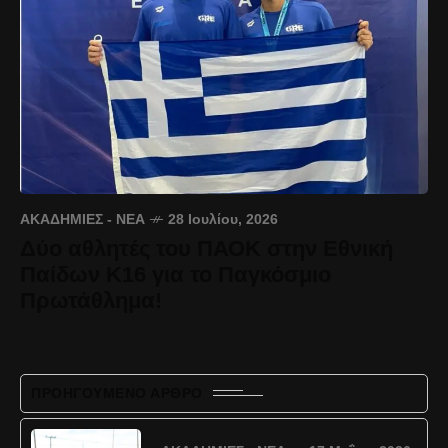
ΑΚΑΔΗΜΊΕΣ - ΝΈΑ
28 Ιουλίου, 2026
Δύο αθλητές του ΠΑΟΚ στην Εθνική
Παίδων Κ16 για το Παγκόσμιο
Πρωτάθλημα!
ΠΡΟΗΓΟΎΜΕΝΟ ΆΡΘΡΟ