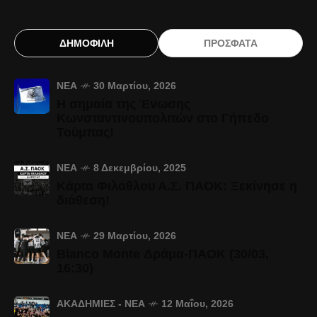
ΔΗΜΟΦΙΛΗ
ΠΡΟΣΦΑΤΑ
ΝΈΑ
30 Μαρτίου, 2026
Η σημαία της Ένωσης
Κωνσταντινουπολιτών στο Γήπεδο
Τούμπας!
ΝΈΑ
8 Δεκεμβρίου, 2025
Κάρτα Φιλάθλου Α.Σ. ΠΑΟΚ: Ξεκίνησε η
διάθεση!
ΝΈΑ
29 Μαρτίου, 2026
Bianco Monte Δράμα-ΠΑΟΚ (30/03,
16:30)
ΑΚΑΔΗΜΊΕΣ - ΝΈΑ
12 Μαΐου, 2026