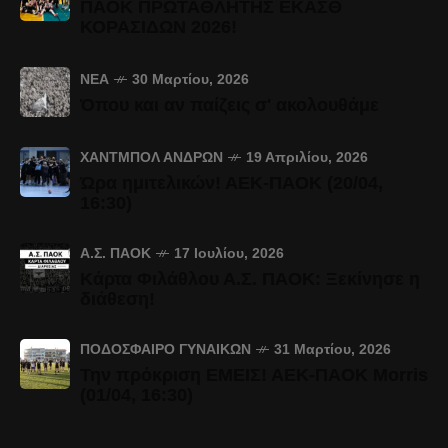
ΠΑΟΚ ΠΡΩΤΑΘΛΗΤΗΣ ΕΚΑΣΘ
ΚΟΡΑΣΙΔΩΝ 2026!
ΝΈΑ
30 Μαρτίου, 2026
Όπου και αν παίζεις σ' ακολουθάμε
ΧΆΝΤΜΠΟΛ ΑΝΔΡΏΝ
19 Απριλίου, 2026
Ώρα ημιτελικών! ΑΕΚ-ΠΑΟΚ (20/04,
16:30)
Α.Σ. ΠΑΟΚ
17 Ιουλίου, 2026
Κάρτα Φιλάθλου Α.Σ. ΠΑΟΚ: Ξεκίνησε η
διάθεση!
ΠΟΔΌΣΦΑΙΡΟ ΓΥΝΑΙΚΏΝ
31 Μαρτίου, 2026
Την πρόκριση ΕΜΕΙΣ! ΑΕΚ-ΠΑΟΚ Morris
(01/04, 16:30)