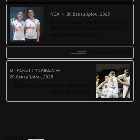
ΝΈΑ
20 Δεκεμβρίου, 2025
Στις κλήσεις της Εθνικής Κ18
βόλεϊ οι Παναγιωτοπούλου
και Κουντουράκη!
ΕΠΌΜΕΝΟ ΆΡΘΡΟ
ΜΠΆΣΚΕΤ ΓΥΝΑΙΚΏΝ
20 Δεκεμβρίου, 2025
Έβγαλε χαρακτήρα και πήρε
πολύτιμη νίκη!
JOIN US