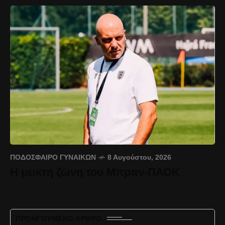
ΠΟΔΌΣΦΑΙΡΟ ΓΥΝΑΙΚΏΝ
8 Αυγούστου, 2026
Η μεικτή ζώνη του Μπραν-ΠΑΟΚ
ΠΡΟΗΓΟΎΜΕΝΟ ΆΡΘΡΟ