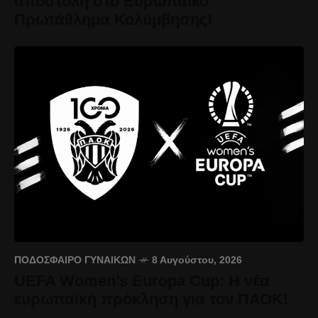
αποστολή στο Ευρωπαϊκό
Πρωτάθλημα Κολύμβησης!
ΠΟΔΌΣΦΑΙΡΟ ΓΥΝΑΙΚΏΝ
8 Αυγούστου, 2026
UEFA Women’s Europa Cup: Η νέα
ευρωπαϊκή πρόκληση για τον ΠΑΟΚ!