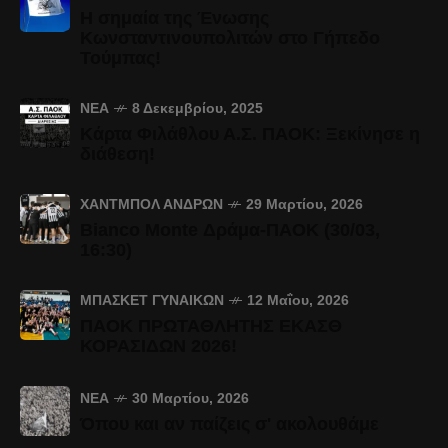
Η σημαία της Ένωσης
Κωνσταντινουπολιτών στο Γήπεδο
Τούμπας!
ΝΈΑ
8 Δεκεμβρίου, 2025
Κάρτα Φιλάθλου Α.Σ. ΠΑΟΚ: Ξεκίνησε η
διάθεση!
ΧΆΝΤΜΠΟΛ ΑΝΔΡΏΝ
29 Μαρτίου, 2026
Bianco Monte Δράμα-ΠΑΟΚ (30/03,
16:30)
ΜΠΆΣΚΕΤ ΓΥΝΑΙΚΏΝ
12 Μαΐου, 2026
ΠΑΟΚ ΠΡΩΤΑΘΛΗΤΗΣ ΕΚΑΣΘ
ΚΟΡΑΣΙΔΩΝ 2026!
ΝΈΑ
30 Μαρτίου, 2026
Όπου και αν παίζεις σ' ακολουθάμε