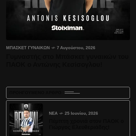
ΜΠΆΣΚΕΤ ΓΥΝΑΙΚΏΝ
7 Αυγούστου, 2026
Γυμναστής στο Μπάσκετ γυναικών του
ΠΑΟΚ ο Αντώνης Κεσίσογλου!
ΠΡΟΗΓΟΎΜΕΝΟ ΆΡΘΡΟ
ΝΈΑ
25 Ιουνίου, 2026
Πέμπτη χρονιά στον ΠΑΟΚ ο
Γιώργος Ελευθεριάδης!