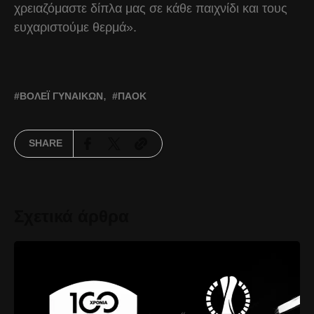
χρειαζόμαστε δίπλα μας σε κάθε παιχνίδι και τους
ευχαριστούμε θερμά».
ΒΌΛΕΪ ΓΥΝΑΙΚΏΝ
ΠΑΟΚ
SHARE
Σχετικά άρθρα