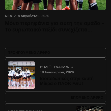
ΝΈΑ
8 Αυγούστου, 2026
Μόνο περηφάνια για αυτή την ομάδα -
Το ευρωπαϊκό ταξίδι συνεχίζεται...
ΠΡΟΗΓΟΎΜΕΝΟ ΆΡΘΡΟ
ΒΌΛΕΪ ΓΥΝΑΙΚΏΝ
10 Ιανουαρίου, 2026
Ισοπεδωτικός στην καυτή
Μίκρα ο ΠΑΟΚ F&U!
ΕΠΌΜΕΝΟ ΆΡΘΡΟ