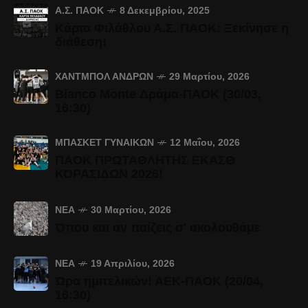
Α.Σ. ΠΑΟΚ
8 Δεκεμβρίου, 2025
Κάρτα Φιλάθλου Α.Σ. ΠΑΟΚ: Ξεκίνησε η
διάθεση!
ΧΆΝΤΜΠΟΛ ΑΝΔΡΏΝ
29 Μαρτίου, 2026
Bianco Monte Δράμα-ΠΑΟΚ (30/03,
16:30)
ΜΠΆΣΚΕΤ ΓΥΝΑΙΚΏΝ
12 Μαΐου, 2026
ΠΑΟΚ ΠΡΩΤΑΘΛΗΤΗΣ ΕΚΑΣΘ
ΚΟΡΑΣΙΔΩΝ 2026!
ΝΈΑ
30 Μαρτίου, 2026
Όπου και αν παίζεις σ' ακολουθάμε
ΝΈΑ
19 Απριλίου, 2026
Ώρα ημιτελικών! ΑΕΚ-ΠΑΟΚ (20/04,
16:30)