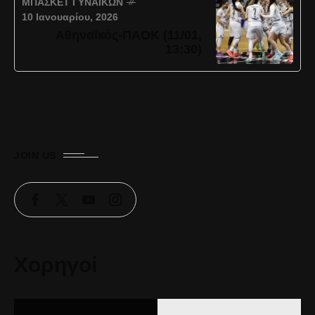
ΜΠΆΣΚΕΤ ΓΥΝΑΙΚΏΝ
10 Ιανουαρίου, 2026
Αθηναϊκός-ΠΑΟΚ (11/01,
13:30)
JOIN US
Χορηγοί