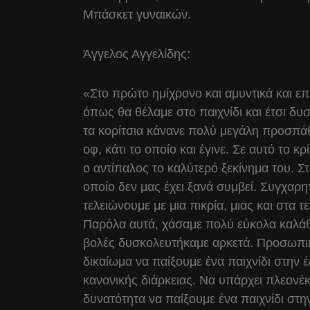
Μπάσκετ γυναικών.
Άγγελος Αγγελίδης:
«Στο πρώτο ημίχρονο και αμυντικά και επ
όπως θα θέλαμε στο παιχνίδι και έτσι δυσ
τα κορίτσια κάνανε πολύ μεγάλη προσπάθ
οφ, κάτι το οποίο και έγινε. Σε αυτό το κ
ο αντίπαλος το καλύτερό ξεκίνημα του. Σ
οποίο δεν μας έχει ξανά συμβεί. Συγχαρ
τελειώνουμε με μια πικρία, μιας και στα τ
Παρόλα αυτά, χάσαμε πολύ εύκολα καλάθια
βολές δυσκολευτήκαμε αρκετά. Προσωπικά
δικαίωμα να παίξουμε ένα παιχνίδι στην έδ
κανονικής διάρκειας. Να υπάρχει πλεονέκτ
δυνατότητα να παίξουμε ένα παιχνίδι στην