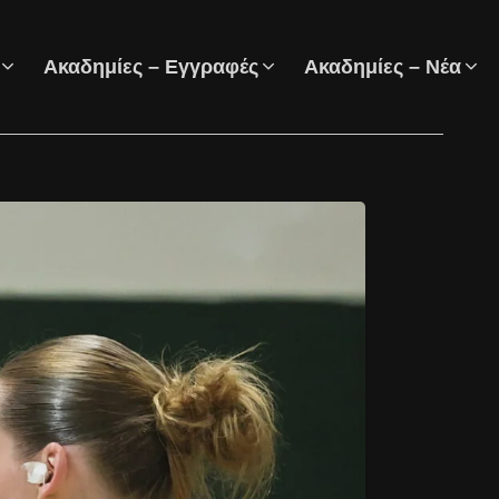
Ακαδημίες – Εγγραφές
Ακαδημίες – Νέα