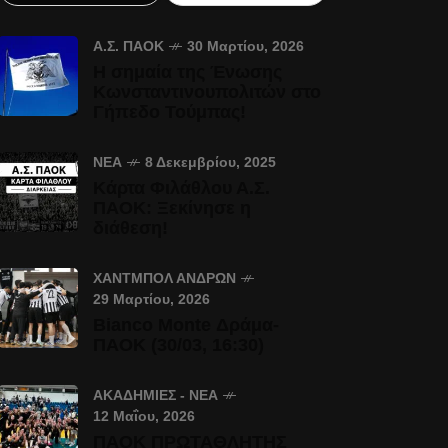
Α.Σ. ΠΑΟΚ
30 Μαρτίου, 2026
Η σημαία της Ένωσης
Κωνσταντινουπολιτών στο
Γήπεδο Τούμπας!
ΝΈΑ
8 Δεκεμβρίου, 2025
Κάρτα Φιλάθλου Α.Σ.
ΠΑΟΚ: Ξεκίνησε η
διάθεση!
ΧΆΝΤΜΠΟΛ ΑΝΔΡΏΝ
29 Μαρτίου, 2026
Bianco Monte Δράμα-
ΠΑΟΚ (30/03, 16:30)
ΑΚΑΔΗΜΊΕΣ - ΝΈΑ
12 Μαΐου, 2026
ΠΑΟΚ ΠΡΩΤΑΘΛΗΤΗΣ