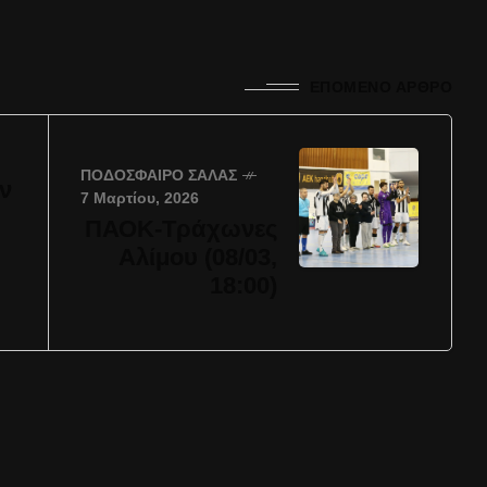
ΕΠΌΜΕΝΟ ΆΡΘΡΟ
ΠΟΔΌΣΦΑΙΡΟ ΣΆΛΑΣ
ν
7 Μαρτίου, 2026
ΠΑΟΚ-Τράχωνες
Αλίμου (08/03,
18:00)