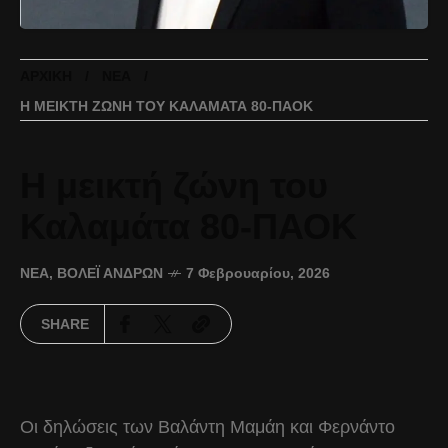
ΑΡΧΙΚΉ
ΝΈΑ
Η ΜΕΙΚΤΉ ΖΏΝΗ ΤΟΥ ΚΑΛΑΜΆΤΑ 80-ΠΑΟΚ
Η μεικτή ζώνη του
Καλαμάτα 80-ΠΑΟΚ
ΝΈΑ
,
ΒΌΛΕΪ ΑΝΔΡΏΝ
7 Φεβρουαρίου, 2026
SHARE
Οι δηλώσεις των Βαλάντη Μαμάη και Φερνάντο