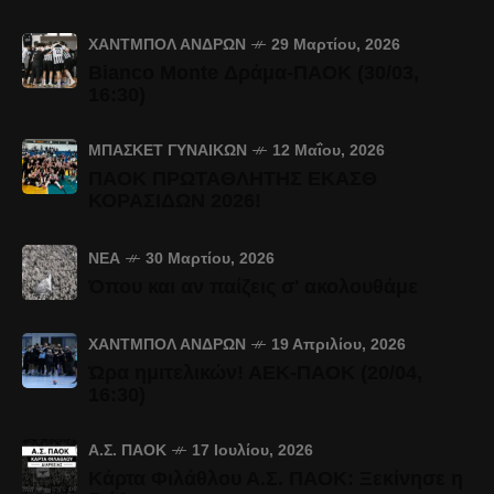
ΧΆΝΤΜΠΟΛ ΑΝΔΡΏΝ
29 Μαρτίου, 2026
Bianco Monte Δράμα-ΠΑΟΚ (30/03,
16:30)
ΜΠΆΣΚΕΤ ΓΥΝΑΙΚΏΝ
12 Μαΐου, 2026
ΠΑΟΚ ΠΡΩΤΑΘΛΗΤΗΣ ΕΚΑΣΘ
ΚΟΡΑΣΙΔΩΝ 2026!
ΝΈΑ
30 Μαρτίου, 2026
Όπου και αν παίζεις σ' ακολουθάμε
ΧΆΝΤΜΠΟΛ ΑΝΔΡΏΝ
19 Απριλίου, 2026
Ώρα ημιτελικών! ΑΕΚ-ΠΑΟΚ (20/04,
16:30)
Α.Σ. ΠΑΟΚ
17 Ιουλίου, 2026
Κάρτα Φιλάθλου Α.Σ. ΠΑΟΚ: Ξεκίνησε η