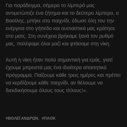
Για παράδειγμα, σήμερα το λίμπερό μας
αντιμετώπιζε ένα ζήτημα και το δεύτερο λίμπερο, ο
Βασίλης, μπήκε στο παιχνίδι, έδωσε όλη του την
ενέργεια στο γήπεδο και ουσιαστικά μας κράτησε
στο ματς. Στη συνέχεια βρήκαμε ξανά τον ρυθμό
μας, παλέψαμε όλοι μαζί και φτάσαμε στη νίκη.
Αυτή η νίκη ήταν πολύ σημαντική για εμάς, γιατί
έχουμε μπροστά μας ένα ιδιαίτερα απαιτητικό
πρόγραμμα. Παίζουμε κάθε τρεις ημέρες και πρέπει
να κερδίζουμε κάθε παιχνίδι, αν θέλουμε να
διεκδικήσουμε όλους τους τίτλους!».
ΒΌΛΕΪ ΑΝΔΡΏΝ
ΠΑΟΚ