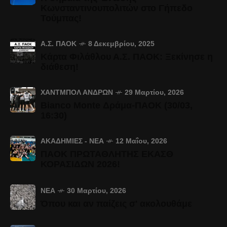
Κωνσταντινουπολιτών στο Γήπεδο
Τούμπας!
Α.Σ. ΠΑΟΚ
8 Δεκεμβρίου, 2025
Κάρτα Φιλάθλου Α.Σ. ΠΑΟΚ: Ξεκίνησε η
διάθεση!
ΧΆΝΤΜΠΟΛ ΑΝΔΡΏΝ
29 Μαρτίου, 2026
Bianco Monte Δράμα-ΠΑΟΚ (30/03,
16:30)
ΑΚΑΔΗΜΊΕΣ - ΝΈΑ
12 Μαΐου, 2026
ΠΑΟΚ ΠΡΩΤΑΘΛΗΤΗΣ ΕΚΑΣΘ
ΚΟΡΑΣΙΔΩΝ 2026!
ΝΈΑ
30 Μαρτίου, 2026
Όπου και αν παίζεις σ' ακολουθάμε