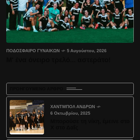
ΠΟΔΌΣΦΑΙΡΟ ΓΥΝΑΙΚΏΝ
5 Αυγούστου, 2026
Μ' ένα όνειρο τρελό... αστεράτο!
ΠΡΟΗΓΟΎΜΕΝΟ ΆΡΘΡΟ
ΧΆΝΤΜΠΟΛ ΑΝΔΡΏΝ
6 Οκτωβρίου, 2025
Μπορούσε τη νίκη, έμεινε στο
Χ στο Δαΐς