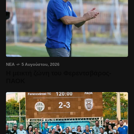
ΝΈΑ
5 Αυγούστου, 2026
Η μεικτή ζώνη του Φερεντσβάρος-
ΠΑΟΚ