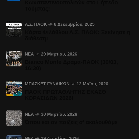
Κωνσταντινουπολιτών στο Γήπεδο
Τούμπας!
Α.Σ. ΠΑΟΚ
8 Δεκεμβρίου, 2025
Κάρτα Φιλάθλου Α.Σ. ΠΑΟΚ: Ξεκίνησε η
διάθεση!
ΝΈΑ
29 Μαρτίου, 2026
Bianco Monte Δράμα-ΠΑΟΚ (30/03,
16:30)
ΜΠΆΣΚΕΤ ΓΥΝΑΙΚΏΝ
12 Μαΐου, 2026
ΠΑΟΚ ΠΡΩΤΑΘΛΗΤΗΣ ΕΚΑΣΘ
ΚΟΡΑΣΙΔΩΝ 2026!
ΝΈΑ
30 Μαρτίου, 2026
Όπου και αν παίζεις σ' ακολουθάμε
ΝΈΑ
19 Απριλίου, 2026