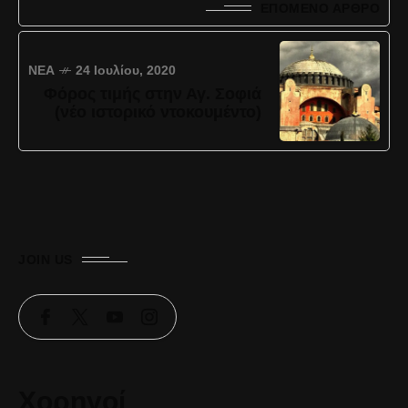
ΕΠΌΜΕΝΟ ΆΡΘΡΟ
ΝΈΑ
24 Ιουλίου, 2020
Φόρος τιμής στην Αγ. Σοφιά
(νέο ιστορικό ντοκουμέντο)
JOIN US
Χορηγοί