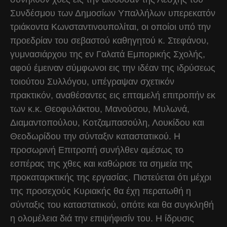
Συνδέσμου των Δημοσίων Υπαλλήλων υπερεκατόν
τριάκοντα Κωνσταντινουπολίται, οι οποίοι υπό την
προεδρίαν του σεβαστού καθηγητού κ. Στεφάνου,
γυμνασιάρχου της εν Γαλατά Εμπορικής Σχολής,
αφού έμειναν σύμφωνοι εις την ιδέαν της ιδρύσεως
τοιούτου Συλλόγου, υπέγραψαν σχετικόν
πρακτικόν, αναθέσαντες εις επταμελή επιτροπήν εκ
των κ.κ. Θεοφυλάκτου, Μανούσου, Μυλωνά,
Διαμαντοπούλου, Κοτζαμπασούλη, Λουκίδου και
Θεοδωρίδου την σύνταξιν καταστατικού. Η
προσωρινή Επιτροπή συνήλθεν αμέσως το
εσπέρας της χθες και καθώρισε τα σημεία της
προκαταρκτικής της εργασίας. Πιστεύεται ότι μέχρι
της προσεχούς Κυριακής θα έχη περατωθή η
σύνταξις του καταστατικού, οπότε και θα συγκληθή
η ολομέλεια διά την επιψήφισίν του. Η ίδρυσις