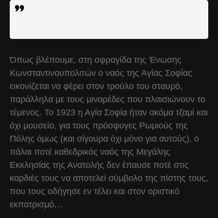
Όπως βλέπουμε, στη σφραγίδα της Ένωσης
Κωνσταντινουπολιτών ο ναός της Αγίας Σοφίας
εικονίζεται να φέρει στον τρούλο του σταυρό,
παράλληλα με τους μιναρέδες που πλαισιώνουν το
τέμενος. Το 1923 η Αγία Σοφία ήταν ακόμα τζαμί και
όχι μουσείο, για τους πρόσφυγες Ρωμιούς της
Πόλης όμως (και σίγουρα όχι μόνο για αυτούς), ο
πάλαι ποτέ καθεδρικός ναός της Μεγάλης
Εκκλησίας της Ανατολής δεν έπαυσε ποτέ στις
καρδιές τους να αποτελεί σύμβολο της πίστης τους,
που τους οδήγησε εν τέλει και στον οριστικό
εκπατρισμό…