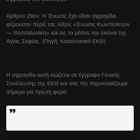
Άρθρον 28ον. Η Ένωσις έχει ιδίαν σφραγίδα
φέρουσαν πέριξ τας λέξεις «Ένωσις Κων/πολιτών
— Θεσσαλονίκη» και εις το μέσον την εικόνα της
Αγίας Σοφίας. (Πηγή: Καταστατικό ΕΚΘ)
Η σφραγίδα αυτή σώζεται σε έγγραφο Γενικής
Συνέλευσης της ΕΚΘ και σας την παρουσιάζουμε
σήμερα για πρώτη φορά: