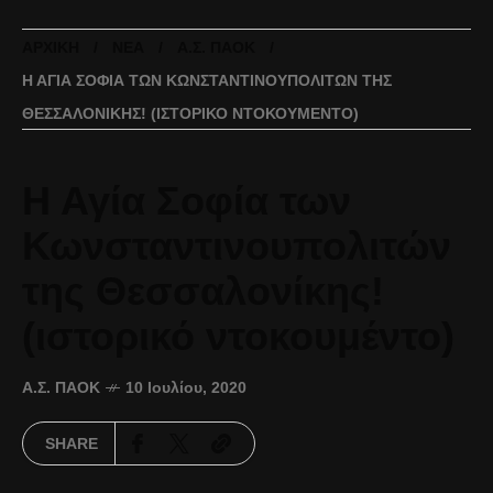
ΑΡΧΙΚΉ
ΝΈΑ
Α.Σ. ΠΑΟΚ
Η ΑΓΊΑ ΣΟΦΊΑ ΤΩΝ ΚΩΝΣΤΑΝΤΙΝΟΥΠΟΛΙΤΏΝ ΤΗΣ
ΘΕΣΣΑΛΟΝΊΚΗΣ! (ΙΣΤΟΡΙΚΌ ΝΤΟΚΟΥΜΈΝΤΟ)
Η Αγία Σοφία των
Κωνσταντινουπολιτών
της Θεσσαλονίκης!
(ιστορικό ντοκουμέντο)
Α.Σ. ΠΑΟΚ
10 Ιουλίου, 2020
SHARE