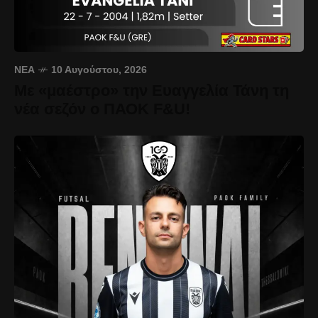
ΝΈΑ
10 Αυγούστου, 2026
Με «μαέστρο» την Ευαγγελία Τάνη τη
νέα σεζόν ο ΠΑΟΚ F&U!