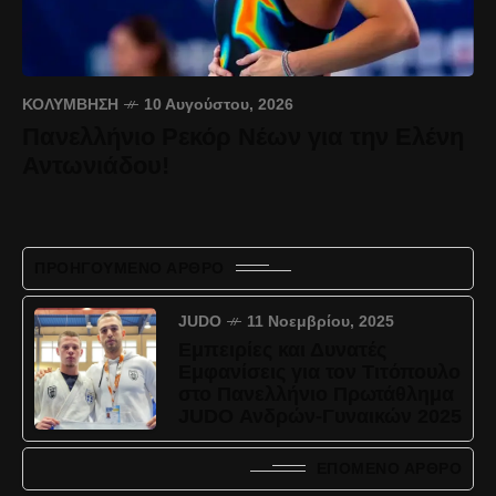
ΚΟΛΎΜΒΗΣΗ
10 Αυγούστου, 2026
Πανελλήνιο Ρεκόρ Νέων για την Ελένη
Αντωνιάδου!
ΠΡΟΗΓΟΎΜΕΝΟ ΆΡΘΡΟ
JUDO
11 Νοεμβρίου, 2025
Εμπειρίες και Δυνατές
Εμφανίσεις για τον Τιτόπουλο
στο Πανελλήνιο Πρωτάθλημα
JUDO Ανδρών-Γυναικών 2025
ΕΠΌΜΕΝΟ ΆΡΘΡΟ