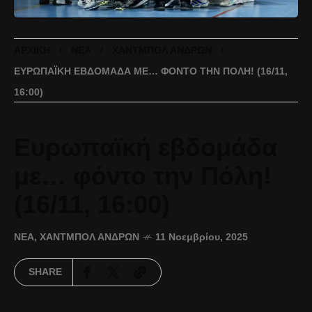
ΑΡΧΙΚΉ
ΝΈΑ
ΧΆΝΤΜΠΟΛ ΑΝΔΡΏΝ
ΕΥΡΩΠΑΪΚΉ ΕΒΔΟΜΆΔΑ ΜΕ… ΦΌΝΤΟ ΤΗΝ ΠΌΛΗ! (16/11,
16:00)
Ευρωπαϊκή εβδομάδα
με… φόντο την Πόλη!
(16/11, 16:00)
ΝΈΑ
,
ΧΆΝΤΜΠΟΛ ΑΝΔΡΏΝ
11 Νοεμβρίου, 2025
SHARE