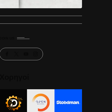
JOIN US
Χορηγοί