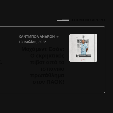
ΕΠΌΜΕΝΟ ΆΡΘΡΟ
ΧΆΝΤΜΠΟΛ ΑΝΔΡΏΝ
13 Ιουλίου, 2025
Μοχάμεντ Εσάν:
Ο εκρηκτικός
.
πίβοτ από το
ισπανικό
πρωτάθλημα
στον ΠΑΟΚ!