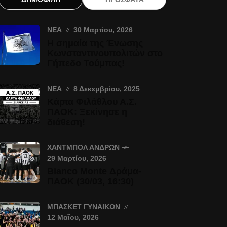
ΝΈΑ
30 Μαρτίου, 2026
Η σημαία της Ένωσης
Κωνσταντινουπολιτών στο
Γήπεδο Τούμπας!
ΝΈΑ
8 Δεκεμβρίου, 2025
Κάρτα Φιλάθλου Α.Σ.
ΠΑΟΚ: Ξεκίνησε η
διάθεση!
ΧΆΝΤΜΠΟΛ ΑΝΔΡΏΝ
29 Μαρτίου, 2026
Bianco Monte Δράμα-
ΠΑΟΚ (30/03, 16:30)
ΜΠΆΣΚΕΤ ΓΥΝΑΙΚΏΝ
12 Μαΐου, 2026