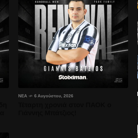
ΝΈΑ
6 Αυγούστου, 2026
δη
Τέταρτη χρονιά στον ΠΑΟΚ ο
έα
Γιάννης Μπάτζιος!