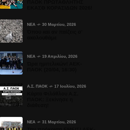
ΠΑΟΚ ΠΡΩΤΑΘΛΗΤΗΣ
ΕΚΑΣΘ ΚΟΡΑΣΙΔΩΝ 2026!
ΝΈΑ
30 Μαρτίου, 2026
Όπου και αν παίζεις σ'
ακολουθάμε
ΝΈΑ
19 Απριλίου, 2026
Ώρα ημιτελικών! ΑΕΚ-
ΠΑΟΚ (20/04, 16:30)
Α.Σ. ΠΑΟΚ
17 Ιουλίου, 2026
Κάρτα Φιλάθλου Α.Σ.
ΠΑΟΚ: Ξεκίνησε η
διάθεση!
ΝΈΑ
31 Μαρτίου, 2026
Την πρόκριση ΕΜΕΙΣ! ΑΕΚ-