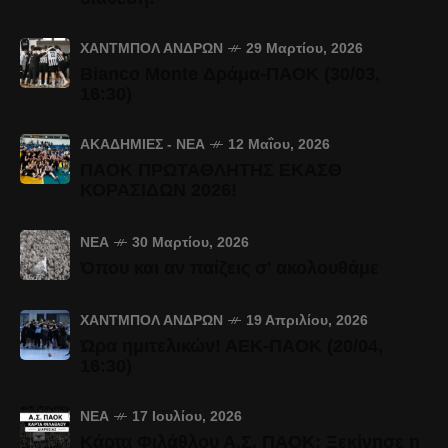
ΧΆΝΤΜΠΟΛ ΑΝΔΡΏΝ
29 Μαρτίου, 2026
Bianco Monte Δράμα-ΠΑΟΚ (30/03,
16:30)
ΑΚΑΔΗΜΊΕΣ - ΝΈΑ
12 Μαΐου, 2026
ΠΑΟΚ ΠΡΩΤΑΘΛΗΤΗΣ ΕΚΑΣΘ
ΚΟΡΑΣΙΔΩΝ 2026!
ΝΈΑ
30 Μαρτίου, 2026
Όπου και αν παίζεις σ' ακολουθάμε
ΧΆΝΤΜΠΟΛ ΑΝΔΡΏΝ
19 Απριλίου, 2026
Ώρα ημιτελικών! ΑΕΚ-ΠΑΟΚ (20/04,
16:30)
ΝΈΑ
17 Ιουλίου, 2026
Κάρτα Φιλάθλου Α.Σ. ΠΑΟΚ: Ξεκίνησε η