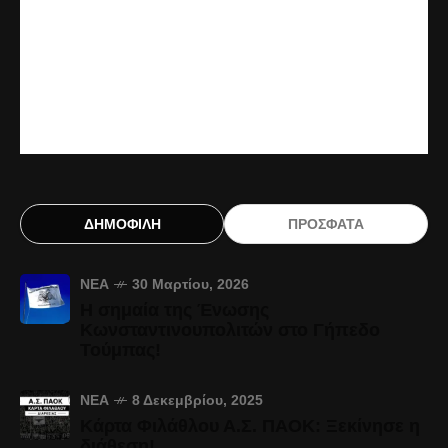
ΔΗΜΟΦΙΛΗ
ΠΡΟΣΦΑΤΑ
ΝΈΑ
30 Μαρτίου, 2026
Η σημαία της Ένωσης
Κωνσταντινουπολιτών στο Γήπεδο
Τούμπας!
ΝΈΑ
8 Δεκεμβρίου, 2025
Κάρτα Φιλάθλου Α.Σ. ΠΑΟΚ: Ξεκίνησε η
διάθεση!