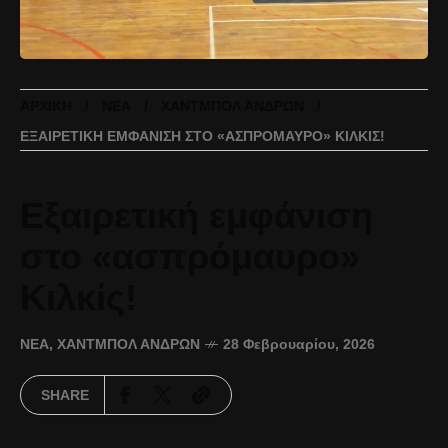
ΑΡΧΙΚΉ
ΝΈΑ
ΧΆΝΤΜΠΟΛ ΑΝΔΡΏΝ
ΕΞΑΙΡΕΤΙΚΉ ΕΜΦΆΝΙΣΗ ΣΤΟ «ΑΣΠΡΌΜΑΥΡΟ» ΚΙΛΚΊΣ!
Εξαιρετική εμφάνιση
στο «ασπρόμαυρο»
Κιλκίς!
ΝΈΑ
,
ΧΆΝΤΜΠΟΛ ΑΝΔΡΏΝ
28 Φεβρουαρίου, 2026
SHARE