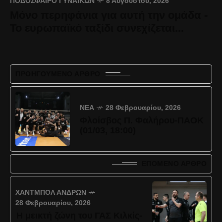
ΠΟΔΌΣΦΑΙΡΟ ΓΥΝΑΙΚΏΝ
8 Αυγούστου, 2026
Μόνο περηφάνια για αυτή την ομάδα -
Το ευρωπαϊκό ταξίδι συνεχίζεται...
ΠΡΟΗΓΟΎΜΕΝΟ ΆΡΘΡΟ
ΝΈΑ
28 Φεβρουαρίου, 2026
Φλοίσβος Π. Φαλήρου-ΠΑΟΚ
(01/03, 18:00)
ΕΠΌΜΕΝΟ ΆΡΘΡΟ
ΧΆΝΤΜΠΟΛ ΑΝΔΡΏΝ
28 Φεβρουαρίου, 2026
Η μεικτή ζώνη του ΓΑΣ Κιλκίς-