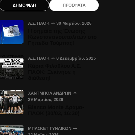
ΔΗΜΟΦΙΛΗ
ΠΡΟΣΦΑΤΑ
Α.Σ. ΠΑΟΚ
30 Μαρτίου, 2026
Η σημαία της Ένωσης
Κωνσταντινουπολιτών στο
Γήπεδο Τούμπας!
Α.Σ. ΠΑΟΚ
8 Δεκεμβρίου, 2025
Κάρτα Φιλάθλου Α.Σ.
ΠΑΟΚ: Ξεκίνησε η
διάθεση!
ΧΆΝΤΜΠΟΛ ΑΝΔΡΏΝ
29 Μαρτίου, 2026
Bianco Monte Δράμα-
ΠΑΟΚ (30/03, 16:30)
ΜΠΆΣΚΕΤ ΓΥΝΑΙΚΏΝ
12 Μαΐου, 2026