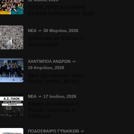
ΠΑΟΚ ΠΡΩΤΑΘΛΗΤΗΣ
ΕΚΑΣΘ ΚΟΡΑΣΙΔΩΝ 2026!
ΝΈΑ
30 Μαρτίου, 2026
Όπου και αν παίζεις σ'
ακολουθάμε
ΧΆΝΤΜΠΟΛ ΑΝΔΡΏΝ
19 Απριλίου, 2026
Ώρα ημιτελικών! ΑΕΚ-
ΠΑΟΚ (20/04, 16:30)
ΝΈΑ
17 Ιουλίου, 2026
Κάρτα Φιλάθλου Α.Σ.
ΠΑΟΚ: Ξεκίνησε η
διάθεση!
ΠΟΔΌΣΦΑΙΡΟ ΓΥΝΑΙΚΏΝ