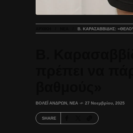
ΑΡΧΙΚΉ
ΝΈΑ
Β. ΚΑΡΑΣΑΒΒΊΔΗΣ: «ΘΈΛΟ
Β. Καρασαββί
πρέπει να πάρ
βαθμούς»
ΒΌΛΕΪ ΑΝΔΡΏΝ
,
ΝΈΑ
27 Νοεμβρίου, 2025
SHARE