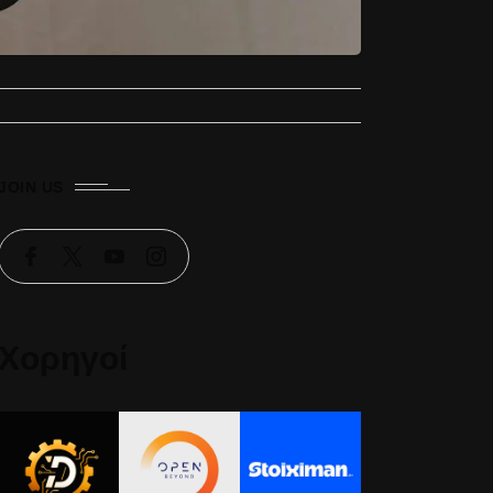
JOIN US
Χορηγοί