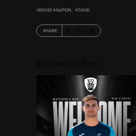
ΒΌΛΕΪ ΑΝΔΡΏΝ
ΠΑΟΚ
SHARE
Σχετικά άρθρα